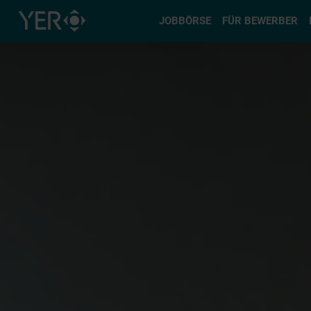
Typ auswä
JOBBÖRSE
FÜR BEWERBER