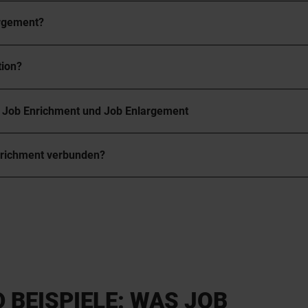
argement?
tion?
n Job Enrichment und Job Enlargement
nrichment verbunden?
D BEISPIELE: WAS JOB