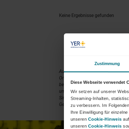
Keine Ergebnisse gefunden
Zustimmung
Aus Gründen der besseren Lesbark
Online-Magazin noch teilweise di
Diese Webseite verwendet 
bemühen uns alle Artikel nach un
umzuschreiben. Sämtliche Person
Wir setzen auf unserer Websi
Sinne der Gleichbehandlung grundsä
Streaming-Inhalten, statisti
Geschlechter. Bitte beachte dazu 
zu verbessern. Im Folgenden
Ihre Einwilligung für einzel
unseren
Cookie-Hinweis
auf
unseren
Cookie-Hinweis
sow