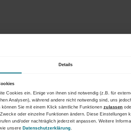
Details
eit verwenden wir in unserem
e männliche Sprachform. Wir
Cookies
d nach gendergerecht
enbezeichnungen gelten im
te Cookies ein. Einige von ihnen sind notwendig (z.B. für exter
tzlich für alle
schen Analysen), während andere nicht notwendig sind, uns jedoc
unseren
Gender-Hinweis
.
 können Sie mit einem Klick sämtliche Funktionen
zulassen
ode
ne Zwecke oder einzelne Funktionen ändern. Diese Einstellungen k
rufen und/oder nachträglich jederzeit anpassen. Weitere Informa
ie unsere
Datenschutzerklärung
.