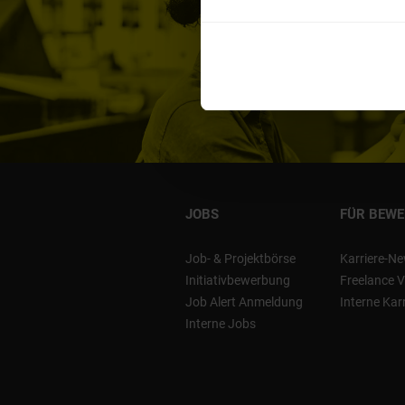
JOBS
FÜR BEW
Job- & Projektbörse
Karriere-Ne
Initiativbewerbung
Freelance V
Job Alert Anmeldung
Interne Kar
Interne Jobs