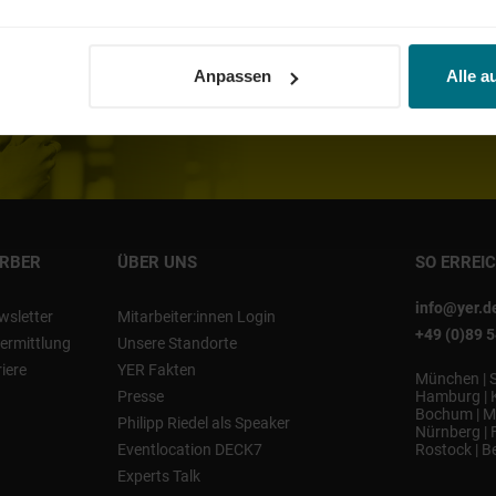
Karriere-Impul
Anpassen
Alle a
NEWSL
ERBER
ÜBER UNS
SO ERREI
info@yer.d
wsletter
Mitarbeiter:innen Login
+49 (0)89 
ermittlung
Unsere Standorte
riere
YER Fakten
München
|
Presse
Hamburg
|
Bochum
|
M
Philipp Riedel als Speaker
Nürnberg
|
Eventlocation DECK7
Rostock
|
Be
Experts Talk