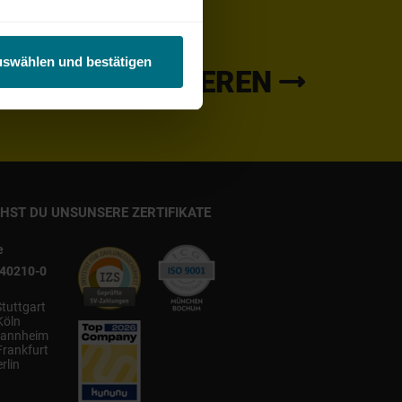
se in Dein Postfach erhalten
uswählen und bestätigen
ETTER ABONNIEREN
CHST DU UNS
UNSERE ZERTIFIKATE
e
540210-0
Stuttgart
Köln
annheim
Frankfurt
rlin