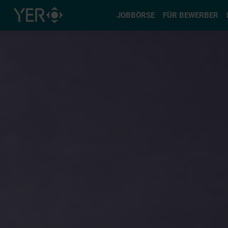
Typ auswä
JOBBÖRSE
FÜR BEWERBER