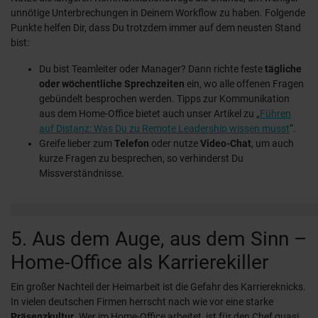
unnötige Unterbrechungen in Deinem Workflow zu haben. Folgende
Punkte helfen Dir, dass Du trotzdem immer auf dem neusten Stand
bist:
Du bist Teamleiter oder Manager? Dann richte feste
tägliche
oder wöchentliche Sprechzeiten
ein, wo alle offenen Fragen
gebündelt besprochen werden. Tipps zur Kommunikation
aus dem Home-Office bietet auch unser Artikel zu „
Führen
auf Distanz: Was Du zu Remote Leadership wissen musst
“.
Greife lieber zum
Telefon
oder nutze
Video-Chat
, um auch
kurze Fragen zu besprechen, so verhinderst Du
Missverständnisse.
5. Aus dem Auge, aus dem Sinn –
Home-Office als Karrierekiller
Ein großer Nachteil der Heimarbeit ist die Gefahr des Karriereknicks.
In vielen deutschen Firmen herrscht nach wie vor eine starke
Präsenzkultur
. Wer im Home-Office arbeitet, ist für den Chef quasi