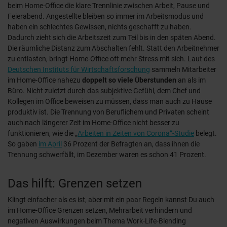
beim Home-Office die klare Trennlinie zwischen Arbeit, Pause und
Feierabend. Angestellte bleiben so immer im Arbeitsmodus und
haben ein schlechtes Gewissen, nichts geschafft zu haben.
Dadurch zieht sich die Arbeitszeit zum Teil bis in den späten Abend.
Die räumliche Distanz zum Abschalten fehlt. Statt den Arbeitnehmer
zu entlasten, bringt Home-Office oft mehr Stress mit sich. Laut des
Deutschen Instituts für Wirtschaftsforschung
sammeln Mitarbeiter
im Home-Office nahezu
doppelt so viele Überstunden
an als im
Büro. Nicht zuletzt durch das subjektive Gefühl, dem Chef und
Kollegen im Office beweisen zu müssen, dass man auch zu Hause
produktiv ist. Die Trennung von Beruflichem und Privaten scheint
auch nach längerer Zeit im Home-Office nicht besser zu
funktionieren, wie die „
Arbeiten in Zeiten von Corona“-Studie
belegt.
So gaben
im April
36 Prozent der Befragten an, dass ihnen die
Trennung schwerfällt, im Dezember waren es schon 41 Prozent.
Das hilft: Grenzen setzen
Klingt einfacher als es ist, aber mit ein paar Regeln kannst Du auch
im Home-Office Grenzen setzen, Mehrarbeit verhindern und
negativen Auswirkungen beim Thema Work-Life-Blending