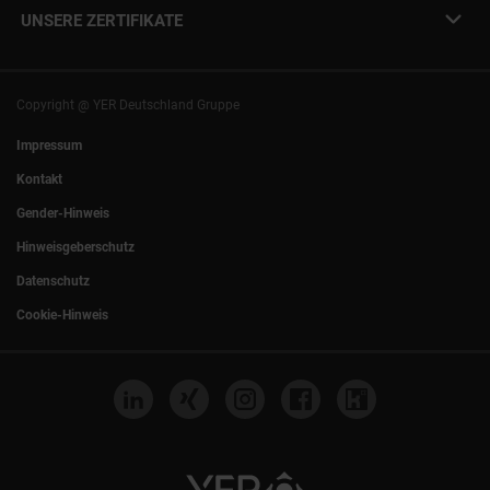
info@yer.de
Presse
UNSERE ZERTIFIKATE
+49 (0)89 540210-0
Philipp Riedel als Speaker
München
|
Stuttgart
Hamburg
|
Köln
Eventlocation DECK7
Bochum
|
Mannheim
Experts Talk
Nürnberg
|
Frankfurt
Copyright @ YER Deutschland Gruppe
Rostock
|
Berlin
Impressum
Kontakt
Gender-Hinweis
Hinweisgeberschutz
Datenschutz
Cookie-Hinweis