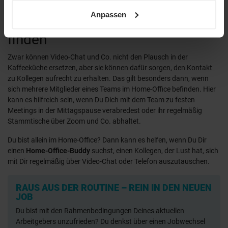
schwindet.
sowie unsere
Datenschutzerklärung
.
Anpassen
Das hilft: Home-Office-Buddy
finden
Zwar können Video-Chat und Co. nicht den Plausch in der
Kaffeeküche ersetzen, aber sie können dafür sorgen, den Kontakt
zu Kollegen aufrecht zu erhalten. Das gilt besonders dann, wenn
sich mehrere Mitglieder eines Teams im Home-Office befinden. Hier
kann es hilfreich sein, wenn Du Dich mit dem Team zu festen
Meetings in der Mittagspause verabredest oder ihr regelmäßig
Stammtische über Zoom und Co. abhaltet.
Du bist allein im Home-Office? Dann kann es helfen, wenn Du Dir
einen
Home-Office-Buddy
suchst, einen Kollegen, der Lust hat, sich
mit Dir regelmäßig über Video-Chat oder Telefon auszutauschen.
RAUS AUS DER ROUTINE – REIN IN DEN NEUEN
JOB
Du bist mit den Rahmenbedingungen Deines aktuellen
Arbeitgebers unzufrieden? Du denkst über einen Jobwechsel