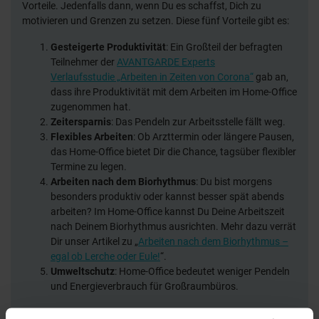
Vorteile. Jedenfalls dann, wenn Du es schaffst, Dich zu
motivieren und Grenzen zu setzen. Diese fünf Vorteile gibt es:
Gesteigerte Produktivität
: Ein Großteil der befragten
Teilnehmer der
AVANTGARDE Experts
Verlaufsstudie „Arbeiten in Zeiten von Corona“
gab an,
dass ihre Produktivität mit dem Arbeiten im Home-Office
zugenommen hat.
Zeitersparnis
: Das Pendeln zur Arbeitsstelle fällt weg.
Flexibles Arbeiten
: Ob Arzttermin oder längere Pausen,
das Home-Office bietet Dir die Chance, tagsüber flexibler
Termine zu legen.
Arbeiten nach dem Biorhythmus
: Du bist morgens
besonders produktiv oder kannst besser spät abends
arbeiten? Im Home-Office kannst Du Deine Arbeitszeit
nach Deinem Biorhythmus ausrichten. Mehr dazu verrät
Dir unser Artikel zu „
Arbeiten nach dem Biorhythmus –
egal ob Lerche oder Eule!
“.
Umweltschutz
: Home-Office bedeutet weniger Pendeln
und Energieverbrauch für Großraumbüros.