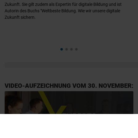
Zukunft. Sie gilt zudem als Expertin für digitale Bildung und ist
Autorin des Buchs "Weltbeste Bildung. Wie wir unsere digitale
Zukunft sichern.
VIDEO-AUFZEICHNUNG VOM 30. NOVEMBER:
video.play