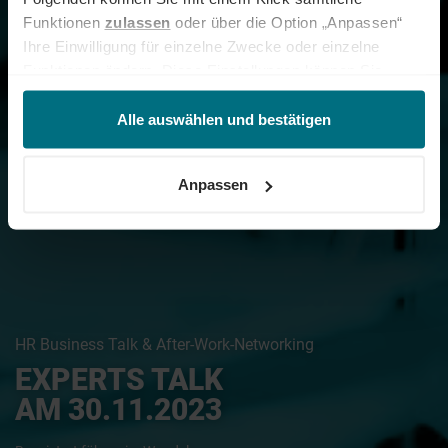
Funktionen
zulassen
oder über die Option „Anpassen“
Ihre Einwilligung für einzelne Zwecke oder einzelne
Funktionen ändern. Diese Einstellungen können Sie
jederzeit über unseren
Cookie-Hinweis
aufrufen
und/oder nachträglich jederzeit anpassen. Weitere
Alle auswählen und bestätigen
Informationen erhalten Sie über unseren
Cookie-Hinweis
sowie unsere
Datenschutzerklärung
.
Anpassen
HR Business Talk & After-Work-Networking
EXPERTS TALK
AM 30.11.2023