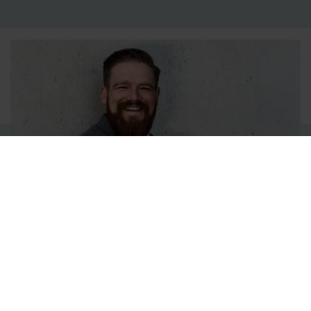
DR. DANIEL MÜHLBAUER
Dr. Daniel Mühlbauer ist Experte für People Tech Themen: Mit
Leidenschaft arbeitet er an der Wegbereitung in die Zukunft der