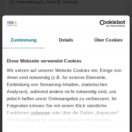
Festanstellung
Senior
Hamburg
Online seit 20 Tagen
Product Owner (m/w/d) Softwareprodukt
Zustimmung
Details
Über Cookies
Festanstellung
Senior
Ahrensburg
Online seit 22 Tagen
Diese Webseite verwendet Cookies
CNC-Servicetechniker (m/w/d)
Wir setzen auf unserer Website Cookies ein. Einige von
Außendienst
ihnen sind notwendig (z.B. für externe Elemente,
Einbindung von Streaming-Inhalten, statistischen
Festanstellung
Junior
Hamburg
Analysen), während andere nicht notwendig sind, uns
Online seit 22 Tagen
jedoch helfen unser Onlineangebot zu verbessern. Im
Folgenden können Sie mit einem Klick sämtliche
Controller (m/w/d)
Funktionen
zulassen
oder über die Option „Anpassen“
Ihre Einwilligung für einzelne Zwecke oder einzelne
Festanstellung
Professional
Halstenbek
Funktionen ändern. Diese Einstellungen können Sie
Online seit 24 Tagen