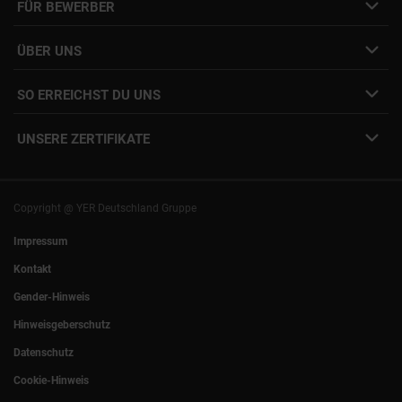
FÜR BEWERBER
Initiativbewerbung
Job Alert Anmeldung
Karriere-Newsletter
Interne Jobs
ÜBER UNS
Freelance Vermittlung
Interne Karriere
Mitarbeiter:innen Login
SO ERREICHST DU UNS
Unsere Standorte
YER Fakten
info@yer.de
Presse
UNSERE ZERTIFIKATE
+49 (0)89 540210-0
Philipp Riedel als Speaker
München
|
Stuttgart
Hamburg
|
Köln
Eventlocation DECK7
Bochum
|
Mannheim
Experts Talk
Nürnberg
|
Frankfurt
Copyright @ YER Deutschland Gruppe
Rostock
|
Berlin
Impressum
Kontakt
Gender-Hinweis
Hinweisgeberschutz
Datenschutz
Cookie-Hinweis