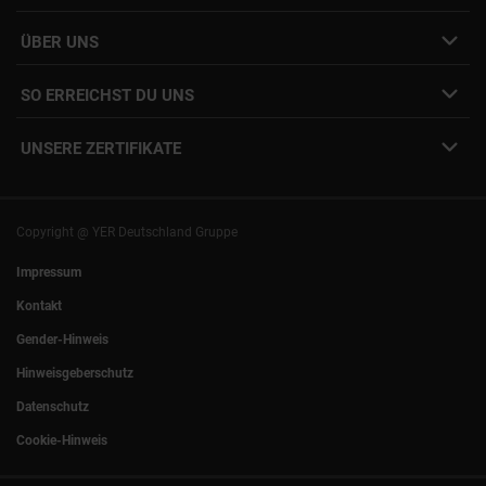
Job Alert Anmeldung
Karriere-Newsletter
Interne Jobs
ÜBER UNS
Freelance Vermittlung
Interne Karriere
Mitarbeiter:innen Login
SO ERREICHST DU UNS
Unsere Standorte
YER Fakten
info@yer.de
Presse
UNSERE ZERTIFIKATE
+49 (0)89 540210-0
Philipp Riedel als Speaker
München
|
Stuttgart
Hamburg
|
Köln
Eventlocation DECK7
Bochum
|
Mannheim
Experts Talk
Nürnberg
|
Frankfurt
Copyright @ YER Deutschland Gruppe
Rostock
|
Berlin
Impressum
Kontakt
Gender-Hinweis
Hinweisgeberschutz
Datenschutz
Cookie-Hinweis