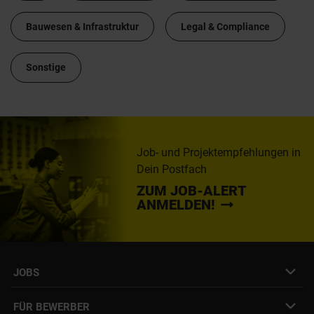
Bauwesen & Infrastruktur
Legal & Compliance
Sonstige
Job- und Projektempfehlungen in
Dein Postfach
ZUM JOB-ALERT
ANMELDEN!
JOBS
Job- & Projektbörse
FÜR BEWERBER
Initiativbewerbung