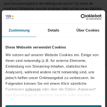
und Innovationsgeist in den Mittelpunkt setzen? Du hebst die
kreativen Fähigkeiten aus der analogen Welt auf ein neues digitales
Level? Dann bist Du hier richtig.
Wir vermitteln
Personal, Jobs und Projekte in der Grafik &
Kreation:
Zustimmung
Details
Über Cookies
UX/UI-Designer:in
CX-Analyst:in
Tech Media Specialist
Diese Webseite verwendet Cookies
Grafikdesigner:in
Wir setzen auf unserer Website Cookies ein. Einige von
uvm.
ihnen sind notwendig (z.B. für externe Elemente,
Einbindung von Streaming-Inhalten, statistischen
Analysen), während andere nicht notwendig sind, uns
jedoch helfen unser Onlineangebot zu verbessern. Im
Folgenden können Sie mit einem Klick sämtliche
Funktionen
zulassen
oder über die Option „Anpassen“
ENTDECKE WEITERE JOBS & PROJEKTE
Ihre Einwilligung für einzelne Zwecke oder einzelne
Funktionen ändern. Diese Einstellungen können Sie
Findest Du kein passendes Angebot oder Projekt? Besuche
unsere Job- und Projektbörse und erweitere Deine Suche durch
jederzeit über unseren
Cookie-Hinweis
aufrufen