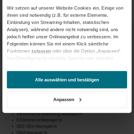
Wir setzen auf unserer Website Cookies ein. Einige von
ihnen sind notwendig (z.B. für externe Elemente,
Einbindung von Streaming-Inhalten, statistischen
Analysen), während andere nicht notwendig sind, uns
KARRIEREWEGE UND QUALIFIKATIONEN
jedoch helfen unser Onlineangebot zu verbessern. Im
Dein Weg führt Dich von operativen Rollen in strategische
Folgenden können Sie mit einem Klick sämtliche
Positionen: Spezialisiere Dich in Performance Marketing, Brand
Funktionen
zulassen
oder über die Option „Anpassen“
Strategy oder Digitales Marketing oder übernimm
Ihre Einwilligung für einzelne Zwecke oder einzelne
Führungsverantwortung als Team Lead, Senior Marketing Manager
Funktionen ändern. Diese Einstellungen können Sie
oder CMO. Zertifizierungen von Google, Meta, HubSpot oder
jederzeit über unseren
Cookie-Hinweis
aufrufen
LinkedIn Learning sowie Weiterbildungen in Marketing Analytics,
Growth Hacking oder Marketing Automation öffnen Dir neue Türen.
und/oder nachträglich jederzeit anpassen. Weitere
Alle auswählen und bestätigen
Informationen erhalten Sie über unseren
Cookie-Hinweis
Typische Positionen
sowie unsere
Datenschutzerklärung
.
Anpassen
Marketing Manager:in
Digital Marketing Manager:in
Performance Marketing Manager:in
E-Commerce Manager:in
SEO-/SEA-Manager:in
CRM Manager:in