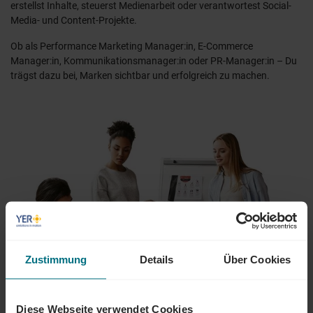
erstellst Inhalte, steuerst Medienarbeit oder verantwortest Social-
Media- und Content-Projekte.
Ob als Performance Marketing Manager:in, E-Commerce
Manager:in, Kommunikationsmanager:in oder PR-Manager:in – Du
trägst dazu bei, Marken sichtbar und erfolgreich zu machen.
Zustimmung
Details
Über Cookies
Diese Webseite verwendet Cookies