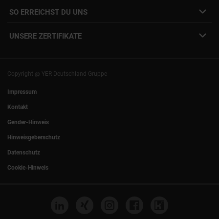
Mitarbeiter:innen Login
SO ERREICHST DU UNS
Unsere Standorte
YER Fakten
info@yer.de
Presse
UNSERE ZERTIFIKATE
+49 (0)89 540210-0
Philipp Riedel als Speaker
München
|
Stuttgart
Hamburg
|
Köln
Eventlocation DECK7
Bochum
|
Mannheim
Experts Talk
Nürnberg
|
Frankfurt
Copyright @ YER Deutschland Gruppe
Rostock
|
Berlin
Impressum
Kontakt
Gender-Hinweis
Hinweisgeberschutz
Datenschutz
Cookie-Hinweis