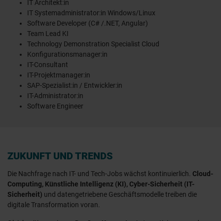
IT Architekt:in
IT Systemadministrator:in Windows/Linux
Software Developer (C# /.NET, Angular)
Team Lead KI
Technology Demonstration Specialist Cloud
Konfigurationsmanager:in
IT-Consultant
IT-Projektmanager:in
SAP-Spezialist:in / Entwickler:in
IT-Administrator:in
Software Engineer
ZUKUNFT UND TRENDS
Die Nachfrage nach IT- und Tech-Jobs wächst kontinuierlich.
Cloud-
Computing, Künstliche Intelligenz (KI), Cyber-Sicherheit (IT-
Sicherheit)
und datengetriebene Geschäftsmodelle treiben die
digitale Transformation voran.