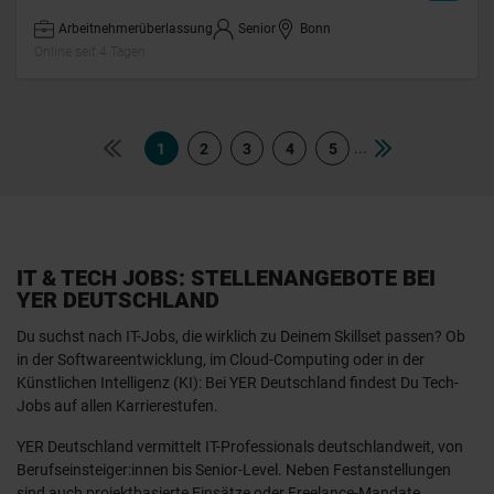
Arbeitnehmerüberlassung
Senior
Bonn
Online seit 4 Tagen
...
1
2
3
4
5
IT & TECH JOBS: STELLENANGEBOTE BEI
YER DEUTSCHLAND
Du suchst nach IT-Jobs, die wirklich zu Deinem Skillset passen? Ob
in der Softwareentwicklung, im Cloud-Computing oder in der
Künstlichen Intelligenz (KI): Bei YER Deutschland findest Du Tech-
Jobs auf allen Karrierestufen.
YER Deutschland vermittelt IT-Professionals deutschlandweit, von
Berufseinsteiger:innen bis Senior-Level. Neben Festanstellungen
sind auch projektbasierte Einsätze oder Freelance-Mandate