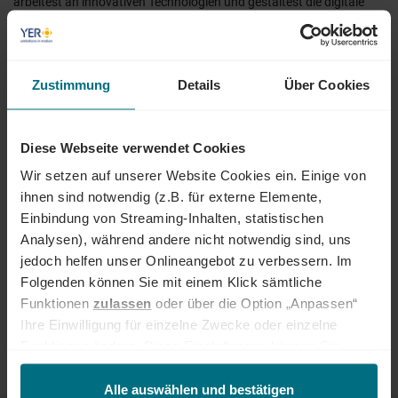
arbeitest an innovativen Technologien und gestaltest die digitale
Transformation aktiv mit.
EINSATZFELDER UND BRANCHEN
Zustimmung
Details
Über Cookies
IT-Jobs und Tech-Jobs sind branchenübergreifend gefragt.
Besonders attraktive Perspektiven bieten:
Technologie- und Softwareunternehmen
Diese Webseite verwendet Cookies
Automotive
Wir setzen auf unserer Website Cookies ein. Einige von
Industrie & Engineering
ihnen sind notwendig (z.B. für externe Elemente,
Energie & Infrastruktur
Einbindung von Streaming-Inhalten, statistischen
Finanzdienstleistungen
Analysen), während andere nicht notwendig sind, uns
E-Commerce & Digital Business
Verteidigungsindustrie (Defence)
jedoch helfen unser Onlineangebot zu verbessern. Im
Folgenden können Sie mit einem Klick sämtliche
Von Start-ups bis Konzerne: Unternehmen investieren massiv in
Funktionen
zulassen
oder über die Option „Anpassen“
Cloud-Computing, IT-Sicherheit, Datenarchitekturen und moderne
Ihre Einwilligung für einzelne Zwecke oder einzelne
Softwarelösungen.
Funktionen ändern. Diese Einstellungen können Sie
jederzeit über unseren
Cookie-Hinweis
aufrufen
und/oder nachträglich jederzeit anpassen. Weitere
Alle auswählen und bestätigen