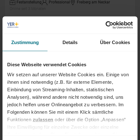
Festanstellung
Professional
Freiberg am Neckar
Online seit 3 Monaten
Business Transformationsmanager
(m/w/d)
Zustimmung
Details
Über Cookies
Freelance
Lead / Management
Großraum Stuttgart
Online seit 3 Monaten
Diese Webseite verwendet Cookies
Wir setzen auf unserer Website Cookies ein. Einige von
Senior Manager Accounting (m/w/d)
ihnen sind notwendig (z.B. für externe Elemente,
Einbindung von Streaming-Inhalten, statistischen
Arbeitnehmerüberlassung
Senior
Ludwigsburg
Analysen), während andere nicht notwendig sind, uns
Online seit 3 Monaten
jedoch helfen unser Onlineangebot zu verbessern. Im
Folgenden können Sie mit einem Klick sämtliche
Teamleiter Marketing KI & B2B (m/w/d)
Funktionen
zulassen
oder über die Option „Anpassen“
Ihre Einwilligung für einzelne Zwecke oder einzelne
Festanstellung
Lead / Management
Nagold
Funktionen ändern. Diese Einstellungen können Sie
Online seit 3 Monaten