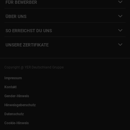
FÜR BEWERBER
Initiativbewerbung
Job Alert Anmeldung
Karriere-Newsletter
Interne Jobs
ÜBER UNS
Freelance Vermittlung
Interne Karriere
Mitarbeiter:innen Login
SO ERREICHST DU UNS
Unsere Standorte
YER Fakten
info@yer.de
Presse
UNSERE ZERTIFIKATE
+49 (0)89 540210-0
Philipp Riedel als Speaker
München
|
Stuttgart
Hamburg
|
Köln
Eventlocation DECK7
Bochum
|
Mannheim
Experts Talk
Nürnberg
|
Frankfurt
Copyright @ YER Deutschland Gruppe
Rostock
|
Berlin
Impressum
Kontakt
Gender-Hinweis
Hinweisgeberschutz
Datenschutz
Cookie-Hinweis