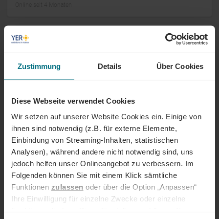
Online seit 4 Monaten
Sachbearbeiter (m/w/d) Netzanschluss
Erneuerbare Energien
Zustimmung
Details
Über Cookies
Arbeitnehmerüberlassung
Professional
Esslingen
Online seit 4 Monaten
Diese Webseite verwendet Cookies
Baufinanzierungsberater (m/w/d)
Wir setzen auf unserer Website Cookies ein. Einige von
Immobilien
ihnen sind notwendig (z.B. für externe Elemente,
Einbindung von Streaming-Inhalten, statistischen
Festanstellung
Professional
Kirchheim
Analysen), während andere nicht notwendig sind, uns
Online seit 4 Monaten
jedoch helfen unser Onlineangebot zu verbessern. Im
Folgenden können Sie mit einem Klick sämtliche
Business Controller (m/w/d)
Funktionen
zulassen
oder über die Option „Anpassen“
Ihre Einwilligung für einzelne Zwecke oder einzelne
Festanstellung
Professional
Hechingen
Funktionen ändern. Diese Einstellungen können Sie
Online seit 4 Monaten