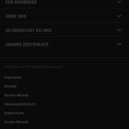
FÜR BEWERBER
Initiativbewerbung
Job Alert Anmeldung
Karriere-Newsletter
Interne Jobs
ÜBER UNS
Freelance Vermittlung
Interne Karriere
Mitarbeiter:innen Login
SO ERREICHST DU UNS
Unsere Standorte
YER Fakten
info@yer.de
Presse
UNSERE ZERTIFIKATE
+49 (0)89 540210-0
Philipp Riedel als Speaker
München
|
Stuttgart
Hamburg
|
Köln
Eventlocation DECK7
Bochum
|
Mannheim
Experts Talk
Nürnberg
|
Frankfurt
Copyright @ YER Deutschland Gruppe
Rostock
|
Berlin
Impressum
Kontakt
Gender-Hinweis
Hinweisgeberschutz
Datenschutz
Cookie-Hinweis