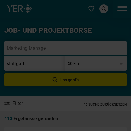
Typ auswählen
JOB- UND PROJEKTBÖRSE
Init
Los geht's
Filter
SUCHE ZURÜCKSETZEN
113
Ergebnisse gefunden