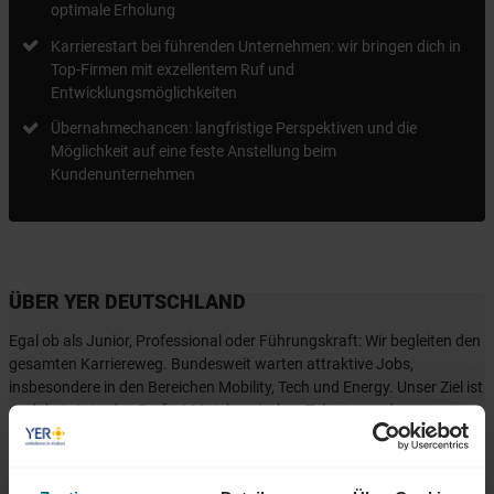
optimale Erholung
Karrierestart bei führenden Unternehmen: wir bringen dich in
Top-Firmen mit exzellentem Ruf und
Entwicklungsmöglichkeiten
Übernahmechancen: langfristige Perspektiven und die
Möglichkeit auf eine feste Anstellung beim
Kundenunternehmen
ÜBER YER DEUTSCHLAND
Egal ob als Junior, Professional oder Führungskraft: Wir begleiten den
gesamten Karriereweg. Bundesweit warten attraktive Jobs,
insbesondere in den Bereichen Mobility, Tech und Energy. Unser Ziel ist
es dabei stets, das Perfect Match zwischen Talenten und
Unternehmen zu finden. Als Teil der YER Group wächst unser Angebot
an internationalen Services stetig weiter und eröffnet auch berufliche
Perspektiven über Ländergrenzen hinweg. Ob im Einsatz bei einem