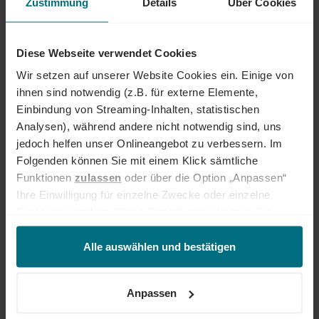
Zustimmung
Details
Über Cookies
renommierten Kundenunternehmen oder im internen Team von YER -
bei uns beginnt der Weg zum Traumjob!
INTERESSIERT?
Diese Webseite verwendet Cookies
Dann freuen wir uns über eine aussagekräftige Bewerbung inkl.
Wir setzen auf unserer Website Cookies ein. Einige von
Gehaltsvorstellung und frühestem Eintrittstermin über unser
ihnen sind notwendig (z.B. für externe Elemente,
Onlineportal.
Einbindung von Streaming-Inhalten, statistischen
Analysen), während andere nicht notwendig sind, uns
Jetzt bewerben
jedoch helfen unser Onlineangebot zu verbessern. Im
Folgenden können Sie mit einem Klick sämtliche
Deine Ansprechperson
Funktionen
zulassen
oder über die Option „Anpassen“
Ihre Einwilligung für einzelne Zwecke oder einzelne
Thai Pham
Funktionen ändern. Diese Einstellungen können Sie
+49 89 540 210 307
jederzeit über unseren
Cookie-Hinweis
aufrufen
und/oder nachträglich jederzeit anpassen. Weitere
Alle auswählen und bestätigen
Informationen erhalten Sie über unseren
Cookie-Hinweis
sowie unsere
Datenschutzerklärung
.
Anpassen