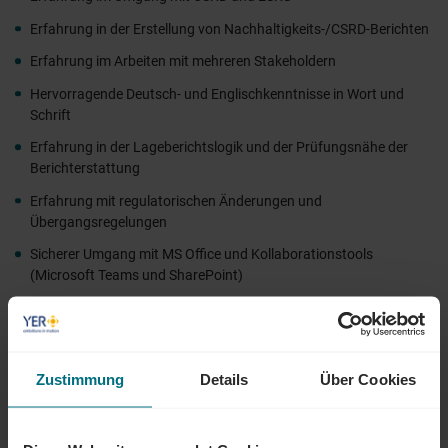
Erfahrung in der Erstellung von Nachhaltigkeits-/CSRD-Berichten
Erfahrung im Arbeiten mit mehreren Stakeholdern
Hervorragende Deutsch- und Englischkenntnisse in Wort und
Schrift
Erfahrung in der Lageberichtslogik und der Prüfungsnähe der
Berichterstattung
Erfahrung mit regulatorischen Änderungen und
Übergangsregelungen
Sicherer Umgang mit MS Office und Kollaborationstools
(Microsoft Teams und SharePoint)
Erfahrung mit IT-Tools zur Unterstützung der Berichterstellung
ÜBER YER DEUTSCHLAND
Zustimmung
Details
Über Cookies
Egal ob als Junior, Professional oder Führungskraft: Wir begleiten den
gesamten Karriereweg. Bundesweit warten attraktive Jobs,