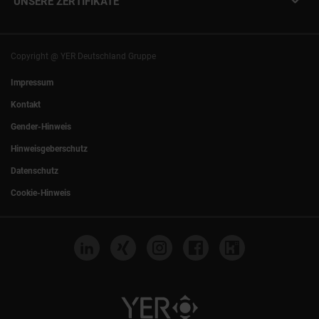
UNSERE ZERTIFIKATE
+49 (0)89 540210-0
Philipp Riedel als Speaker
München
|
Stuttgart
Hamburg
|
Köln
Eventlocation DECK7
Bochum
|
Mannheim
Experts Talk
Nürnberg
|
Frankfurt
Copyright @ YER Deutschland Gruppe
Rostock
|
Berlin
Impressum
Kontakt
Gender-Hinweis
Hinweisgeberschutz
Datenschutz
Cookie-Hinweis