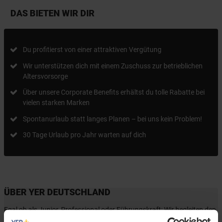
DAS BIETEN WIR DIR
Du profitierst von einer attraktiven Vergütung
Wir unterstützen dich mit einem Zuschuss zur betrieblichen
Altersvorsorge
Über unsere Corporate Benefits erhältst du tolle Rabatte bei
vielen starken Marken
Spontanurlaub statt langes Planen – bei uns kein Problem!
30 Tage Urlaub pro Jahr warten auf dich
ÜBER YER DEUTSCHLAND
Egal ob als Junior, Professional oder Führungskraft: Wir begleiten den
gesamten Karriereweg. Bundesweit warten attraktive Jobs,