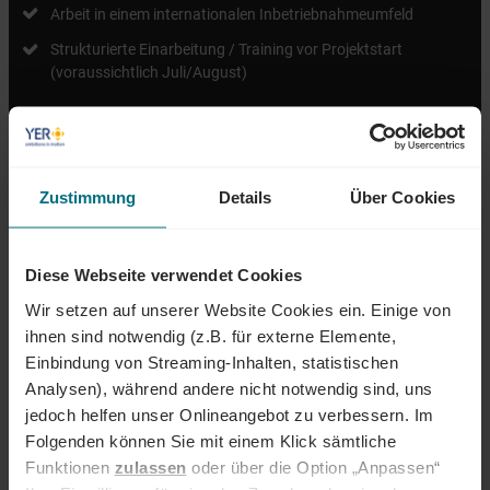
Arbeit in einem internationalen Inbetriebnahmeumfeld
Strukturierte Einarbeitung / Training vor Projektstart
(voraussichtlich Juli/August)
ÜBER YER DEUTSCHLAND
Zustimmung
Details
Über Cookies
Egal ob als Junior, Professional oder Führungskraft: Wir begleiten den
gesamten Karriereweg. Bundesweit warten attraktive Jobs,
Diese Webseite verwendet Cookies
insbesondere in den Bereichen Mobility, Tech und Energy. Unser Ziel ist
es dabei stets, das Perfect Match zwischen Talenten und
Wir setzen auf unserer Website Cookies ein. Einige von
Unternehmen zu finden. Als Teil der YER Group wächst unser Angebot
ihnen sind notwendig (z.B. für externe Elemente,
an internationalen Services stetig weiter und eröffnet auch berufliche
Einbindung von Streaming-Inhalten, statistischen
Perspektiven über Ländergrenzen hinweg. Ob im Einsatz bei einem
Analysen), während andere nicht notwendig sind, uns
renommierten Kundenunternehmen oder im internen Team von YER -
jedoch helfen unser Onlineangebot zu verbessern. Im
bei uns beginnt der Weg zum Traumjob!
Folgenden können Sie mit einem Klick sämtliche
INTERESSIERT?
Funktionen
zulassen
oder über die Option „Anpassen“