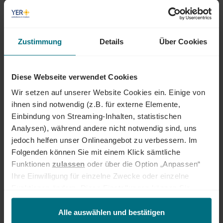
Egal ob als Junior, Professional oder Führungskraft: Wir begleiten den
gesamten Karriereweg. Bundesweit warten attraktive Jobs,
insbesondere in den Bereichen Mobility, Tech und Energy. Unser Ziel ist
Zustimmung
Details
Über Cookies
es dabei stets, das Perfect Match zwischen Talenten und
Unternehmen zu finden. Als Teil der YER Group wächst unser Angebot
an internationalen Services stetig weiter und eröffnet auch berufliche
Perspektiven über Ländergrenzen hinweg. Ob im Einsatz bei einem
Diese Webseite verwendet Cookies
renommierten Kundenunternehmen oder im internen Team von YER -
Wir setzen auf unserer Website Cookies ein. Einige von
bei uns beginnt der Weg zum Traumjob!
ihnen sind notwendig (z.B. für externe Elemente,
INTERESSIERT?
Einbindung von Streaming-Inhalten, statistischen
Analysen), während andere nicht notwendig sind, uns
Dann freuen wir uns über eine aussagekräftige Bewerbung inkl.
jedoch helfen unser Onlineangebot zu verbessern. Im
Gehaltsvorstellung und frühestem Eintrittstermin über unser
Onlineportal.
Folgenden können Sie mit einem Klick sämtliche
Funktionen
zulassen
oder über die Option „Anpassen“
Ihre Einwilligung für einzelne Zwecke oder einzelne
Jetzt bewerben
Funktionen ändern. Diese Einstellungen können Sie
jederzeit über unseren
Cookie-Hinweis
aufrufen
Deine Ansprechperson
und/oder nachträglich jederzeit anpassen. Weitere
Alle auswählen und bestätigen
Lara Bubenzer