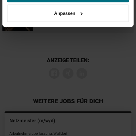
Informationen erhalten Sie über unseren
Cookie-Hinweis
+49 711 652 001 235
sowie unsere
Datenschutzerklärung
.
Anpassen
ANZEIGE TEILEN:
WEITERE JOBS FÜR DICH
Netzmeister (m/w/d)
Arbeitnehmerüberlassung, Walldorf