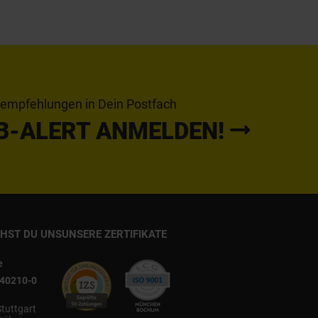
tempfehlungen in Dein Postfach
B-ALERT ANMELDEN!
CHST DU UNS
UNSERE ZERTIFIKATE
e
540210-0
Stuttgart