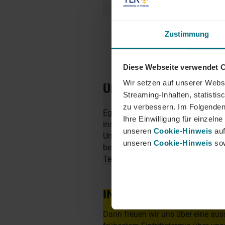
Zustimmung
Diese Webseite verwendet 
Wir setzen auf unserer Websi
ÜBER YER DEUTSCHL
Streaming-Inhalten, statisti
zu verbessern. Im Folgenden
Egal ob als Junior, Professional o
Ihre Einwilligung für einzel
insbesondere in den Bereichen Mobi
unseren
Cookie-Hinweis
auf
Unternehmen zu finden. Als Teil d
unseren
Cookie-Hinweis
sow
berufliche Perspektiven über Län
Team von YER - bei uns beginnt 
INTERESSIERT?
Dann freuen wir uns über eine aus