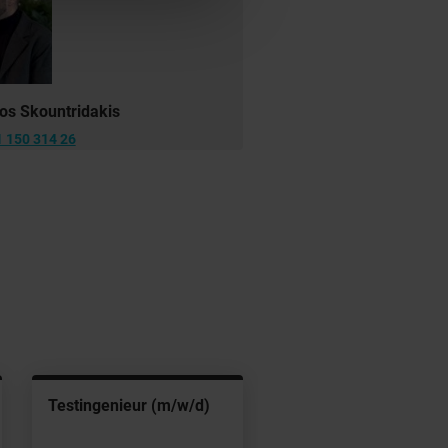
ios Skountridakis
 150 314 26
Testingenieur (m/w/d)