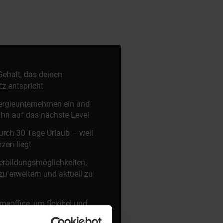
 Gehalt, das deinen
z entspricht
nergieunternehmen ein und
ahn auf das nächste Level
durch 30 Tage Urlaub – weil
zen liegt
iterbildungsmöglichkeiten,
 zu erweitern und aktuell zu
eoffice, um flexibel und
gehen