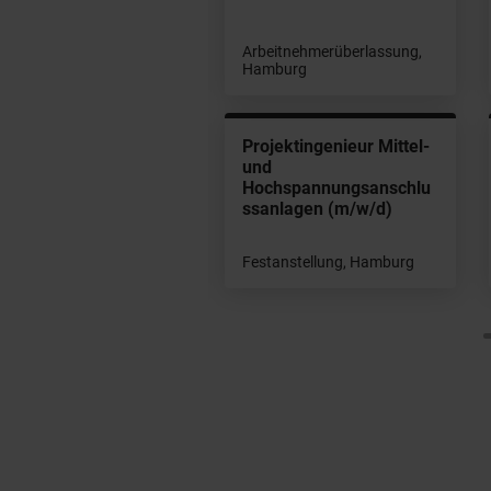
beitnehmerüberlassung,
Arbeitnehmerüberlassung,
mburg
Hamburg
triebsingenieur MVT
Projektingenieur Mittel-
/w/d)
und
Hochspannungsanschlu
ssanlagen (m/w/d)
beitnehmerüberlassung,
mburg
Festanstellung, Hamburg