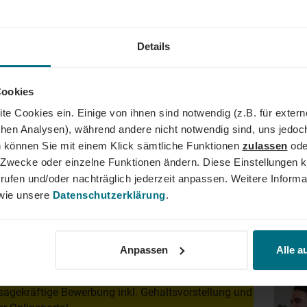
#KarriereKick
Details
Cookies
te Cookies ein. Einige von ihnen sind notwendig (z.B. für exter
AND
schen Analysen), während andere nicht notwendig sind, uns jedoc
 können Sie mit einem Klick sämtliche Funktionen
zulassen
ode
der Führungskraft: Wir begleiten den gesamten Karriereweg. Bun
ne Zwecke oder einzelne Funktionen ändern. Diese Einstellungen k
lity, Tech und Energy. Unser Ziel ist es dabei stets, das Perfe
rufen und/oder nachträglich jederzeit anpassen. Weitere Informa
er YER Group wächst unser Angebot an internationalen Services s
ie unsere
Datenschutzerklärung
.
dergrenzen hinweg. Ob im Einsatz bei einem renommierten Kund
der Weg zum Traumjob!
Anpassen
Alle a
Dein
sagekräftige Bewerbung inkl. Gehaltsvorstellung und