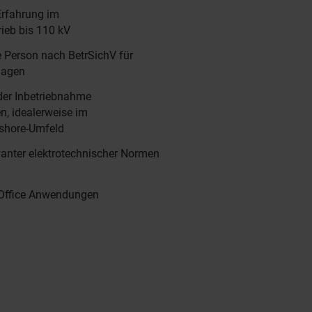
Erfahrung im
ieb bis 110 kV
te Person nach BetrSichV für
lagen
der Inbetriebnahme
n, idealerweise im
shore-Umfeld
vanter elektrotechnischer Normen
Office Anwendungen