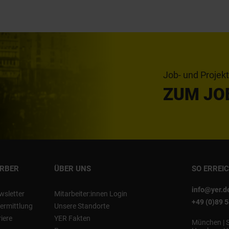
Job- und Projek
ZUM JO
ERBER
ÜBER UNS
SO ERREI
info@yer.d
wsletter
Mitarbeiter:innen Login
+49 (0)89 
ermittlung
Unsere Standorte
riere
YER Fakten
München
|