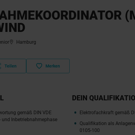
NAHMEKOORDINATOR (
WIND
enior
Hamburg
Teilen
Merken
L
DEIN QUALIFIKATI
twortung gemäß DIN VDE
Elektrofachkraft gemäß 
- und Inbetriebnahmephase
Qualifikation als Anlagen
0105-100