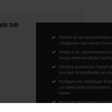
WIR DIR
Sichere dir ein übertarifliches
Fähigkeiten und deinem Einsat
Steige in ein renommiertes E
bringe deine berufliche Laufb
Genieße zusätzliche Freizeit 
uns dein Wohlbefinden am Her
Profitiere von vielfältigen We
um deine Skills kontinuierlich
halten
Nutze die Möglichkeit zum Hom
bequem deiner Arbeit nachzu