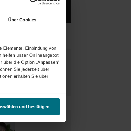
Über Cookies
ne Elemente, Einbindung von
h helfen unser Onlineangebot
r über die Option „Anpassen“
desweit warten attraktive Jobs,
önnen Sie jederzeit über
ct Match zwischen Talenten und
tionen erhalten Sie über
tetig weiter und eröffnet auch
enunternehmen oder im internen
uswählen und bestätigen
e Ansprechperson