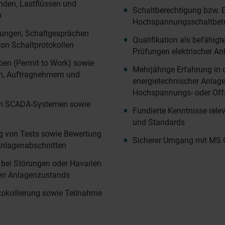
den, Lastflüssen und
Schaltberechtigung bzw. 
b
Hochspannungsschaltbetr
ungen, Schaltgesprächen
Qualifikation als befähig
von Schaltprotokollen
Prüfungen elektrischer An
ben (Permit to Work) sowie
Mehrjährige Erfahrung in 
n, Auftragnehmern und
energietechnischer Anlage
Hochspannungs- oder Off
on SCADA-Systemen sowie
Fundierte Kenntnisse rele
und Standards
g von Tests sowie Bewertung
Sicherer Umgang mit MS 
 Anlagenabschnitten
bei Störungen oder Havarien
eren Anlagenzustands
tokollierung sowie Teilnahme