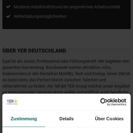
Moderne Arbeitsmittel und ein angenehmes Arbeitsumfeld
Weiterbildungsmöglichkeiten
ÜBER YER DEUTSCHLAND
Egal ob als Junior, Professional oder Führungskraft: Wir begleiten den
gesamten Karriereweg. Bundesweit warten attraktive Jobs,
insbesondere in den Bereichen Mobility, Tech und Energy. Unser Ziel ist
es dabei stets, das Perfect Match zwischen Talenten und
Unternehmen zu finden. Als Teil der YER Group wächst unser Angebot
an internationalen Services stetig weiter und eröffnet auch berufliche
Perspektiven über Ländergrenzen hinweg. Ob im Einsatz bei einem
renommierten Kundenunternehmen oder im internen Team von YER -
bei uns beginnt der Weg zum Traumjob!
Zustimmung
Details
Über Cookies
INTERESSIERT?
Dann freuen wir uns über eine aussagekräftige Bewerbung inkl.