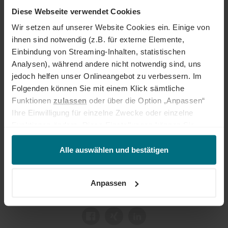
Gehaltsvorstellung und frühestem Eintrittstermin über unser
Diese Webseite verwendet Cookies
Onlineportal.
Wir setzen auf unserer Website Cookies ein. Einige von
ihnen sind notwendig (z.B. für externe Elemente,
Jetzt bewerben
Einbindung von Streaming-Inhalten, statistischen
Analysen), während andere nicht notwendig sind, uns
Deine Ansprechperson
jedoch helfen unser Onlineangebot zu verbessern. Im
Folgenden können Sie mit einem Klick sämtliche
Charlotte Gatermann-Tiet
Funktionen
zulassen
oder über die Option „Anpassen“
+49 221 846 35 141
Ihre Einwilligung für einzelne Zwecke oder einzelne
Funktionen ändern. Diese Einstellungen können Sie
jederzeit über unseren
Cookie-Hinweis
aufrufen
und/oder nachträglich jederzeit anpassen. Weitere
Alle auswählen und bestätigen
Informationen erhalten Sie über unseren
Cookie-Hinweis
sowie unsere
Datenschutzerklärung
.
Anpassen
ANZEIGE TEILEN: