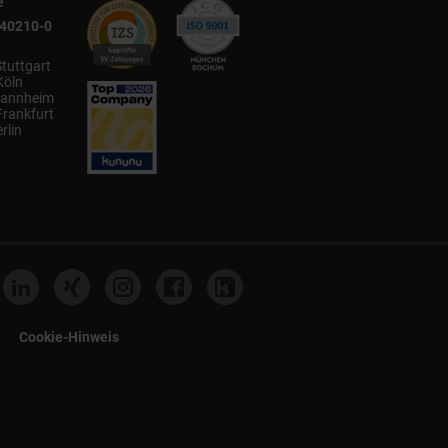
e
540210-0
Stuttgart
Köln
annheim
Frankfurt
rlin
Cookie-Hinweis