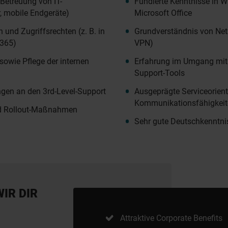
 Betreuung von IT-
Fundierte Kenntnisse in 
r, mobile Endgeräte)
Microsoft Office
und Zugriffsrechten (z. B. in
Grundverständnis von Ne
 365)
VPN)
owie Pflege der internen
Erfahrung im Umgang mit
Support-Tools
ngen an den 3rd-Level-Support
Ausgeprägte Serviceorient
Kommunikationsfähigkei
und Rollout-Maßnahmen
Sehr gute Deutschkenntni
WIR DIR
Attraktive Corporate Benefits