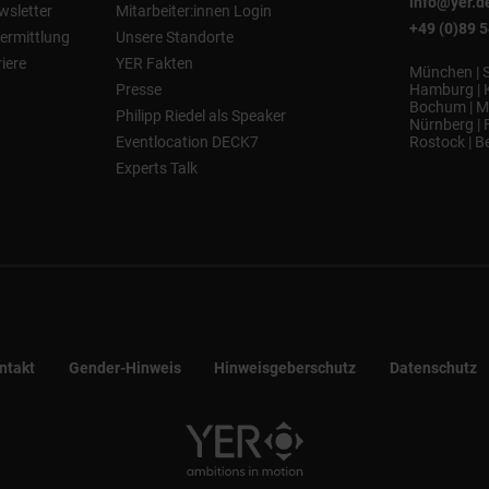
info@yer.d
wsletter
Mitarbeiter:innen Login
+49 (0)89 
ermittlung
Unsere Standorte
riere
YER Fakten
München
|
Presse
Hamburg
|
Bochum
|
M
Philipp Riedel als Speaker
Nürnberg
|
Eventlocation DECK7
Rostock
|
Be
Experts Talk
ntakt
Gender-Hinweis
Hinweisgeberschutz
Datenschutz