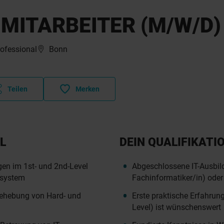
 MITARBEITER (M/W/D)
rofessional
Bonn
Teilen
Merken
L
DEIN QUALIFIKATI
en im 1st- und 2nd-Level
Abgeschlossene IT-Ausbild
tsystem
Fachinformatiker/in) oder 
Behebung von Hard- und
Erste praktische Erfahrun
Level) ist wünschenswert