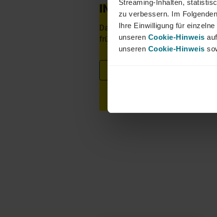
Streaming-Inhalten, statisti
INTERESSIERT?
zu verbessern. Im Folgenden
Ihre Einwilligung für einzel
Dann freuen wir uns über eine aus
unseren
Cookie-Hinweis
auf
frühestem Eintrittstermin über unse
unseren
Cookie-Hinweis
sow
Jetzt bewerben