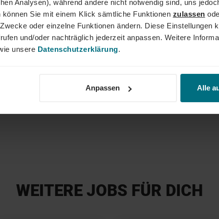
schen Analysen), während andere nicht notwendig sind, uns jedoc
Dein
 können Sie mit einem Klick sämtliche Funktionen
zulassen
ode
ne Zwecke oder einzelne Funktionen ändern. Diese Einstellungen k
sagekräftige Bewerbung inkl. Gehaltsvorstellung und
rufen und/oder nachträglich jederzeit anpassen. Weitere Informa
r Onlineportal.
ie unsere
Datenschutzerklärung
.
Anpassen
Alle a
Charlo
+49 221
WEITERE JOBS FÜR DICH