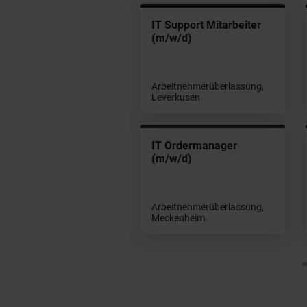
 Support Mitarbeiter
IT Support Mitarbeiter
/w/d)
(m/w/d)
beitnehmerüberlassung,
Arbeitnehmerüberlassung,
egburg
Leverkusen
 Support Mitarbeiter
IT Ordermanager
/w/d)
(m/w/d)
beitnehmerüberlassung,
Arbeitnehmerüberlassung,
ln
Meckenheim