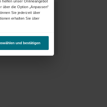
h helfen unser Onlineangebot
e Ansprechperson
r über die Option „Anpassen“
önnen Sie jederzeit über
tionen erhalten Sie über
uswählen und bestätigen
tte Gatermann-Tiet
 846 35 141