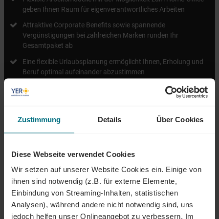
geben Ihnen Raum für eigenverantwortliches Arbeiten
Attraktive Corporate Benefits sowie spannende
Vergünstigungen bei zahlreichen Marken runden Ihr
Gesamtpaket ab
Eine flexible Urlaubsplanung ermöglicht Ihnen, Erholung und
Beruf optimal aufeinander abzustimmen
Zustimmung
Details
Über Cookies
ÜBER YER DEUTSCHLAND
Diese Webseite verwendet Cookies
Egal ob als Junior, Professional oder Führungskraft: Wir begleiten den
Wir setzen auf unserer Website Cookies ein. Einige von
gesamten Karriereweg. Bundesweit warten attraktive Jobs,
ihnen sind notwendig (z.B. für externe Elemente,
insbesondere in den Bereichen Mobility, Tech und Energy. Unser Ziel ist
Einbindung von Streaming-Inhalten, statistischen
es dabei stets, das Perfect Match zwischen Talenten und
Analysen), während andere nicht notwendig sind, uns
Unternehmen zu finden. Als Teil der YER Group wächst unser Angebot
jedoch helfen unser Onlineangebot zu verbessern. Im