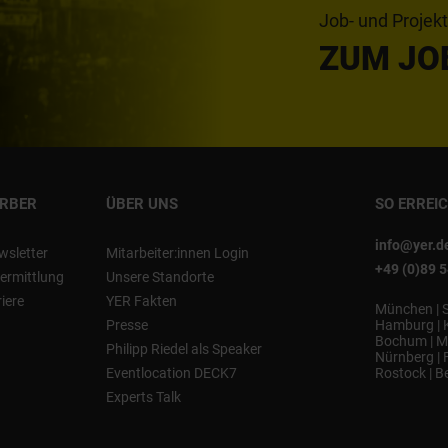
Job- und Projek
ZUM JO
ERBER
ÜBER UNS
SO ERREI
info@yer.d
wsletter
Mitarbeiter:innen Login
+49 (0)89 
ermittlung
Unsere Standorte
riere
YER Fakten
München
|
Presse
Hamburg
|
Bochum
|
M
Philipp Riedel als Speaker
Nürnberg
|
Eventlocation DECK7
Rostock
|
Be
Experts Talk