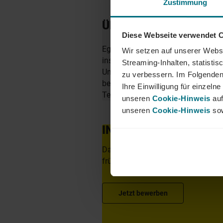
Zustimmung
ÜBER YER DEUTSCHL
Diese Webseite verwendet 
Egal ob als Junior, Professional o
Wir setzen auf unserer Websi
insbesondere in den Bereichen Mobi
Streaming-Inhalten, statisti
Unternehmen zu finden. Als Teil d
zu verbessern. Im Folgenden
berufliche Perspektiven über Län
Ihre Einwilligung für einzel
Team von YER - bei uns beginnt 
unseren
Cookie-Hinweis
auf
unseren
Cookie-Hinweis
sow
INTERESSIERT?
Dann freuen wir uns über eine aus
frühestem Eintrittstermin über uns
Jetzt bewerben