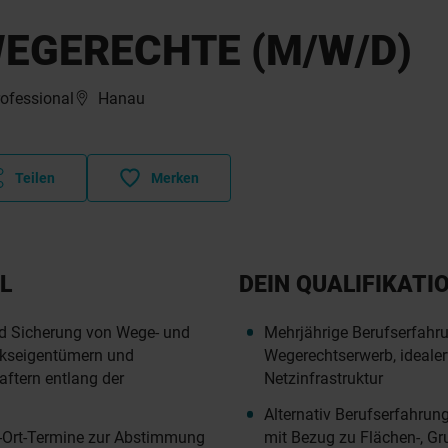
EGERECHTE (M/W/D)
rofessional
Hanau
Teilen
Merken
L
DEIN QUALIFIKATI
d Sicherung von Wege- und
Mehrjährige Berufserfahr
ckseigentümern und
Wegerechtserwerb, idealer
aftern entlang der
Netzinfrastruktur
Alternativ Berufserfahrun
r-Ort-Termine zur Abstimmung
mit Bezug zu Flächen-, Gr