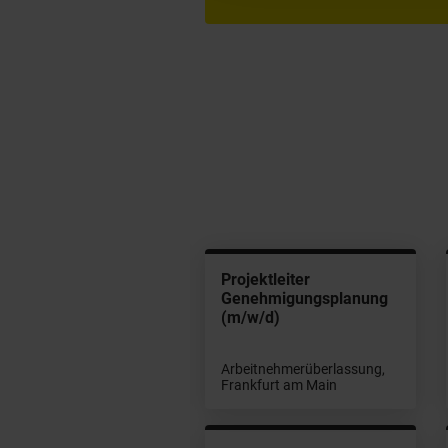
ferent
Projektleiter
beitssicherheit
Genehmigungsplanung
/w/d)
(m/w/d)
beitnehmerüberlassung,
Arbeitnehmerüberlassung,
rmstadt
Frankfurt am Main