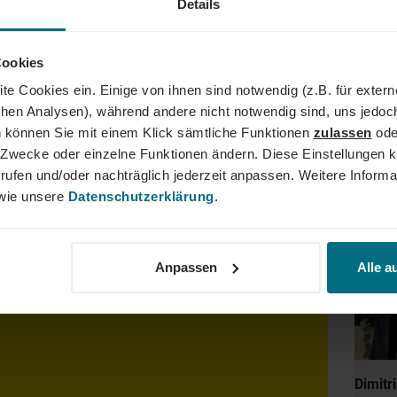
Details
AND
Cookies
der Führungskraft: Wir begleiten den gesamten Karriereweg. Bun
te Cookies ein. Einige von ihnen sind notwendig (z.B. für exter
lity, Tech und Energy. Unser Ziel ist es dabei stets, das Perfe
schen Analysen), während andere nicht notwendig sind, uns jedoc
er YER Group wächst unser Angebot an internationalen Services s
 können Sie mit einem Klick sämtliche Funktionen
zulassen
ode
dergrenzen hinweg. Ob im Einsatz bei einem renommierten Kund
ne Zwecke oder einzelne Funktionen ändern. Diese Einstellungen k
der Weg zum Traumjob!
rufen und/oder nachträglich jederzeit anpassen. Weitere Informa
ie unsere
Datenschutzerklärung
.
Dein
sagekräftige Bewerbung inkl. Gehaltsvorstellung und
Anpassen
Alle a
er Onlineportal. #KarriereKick
Dimitr