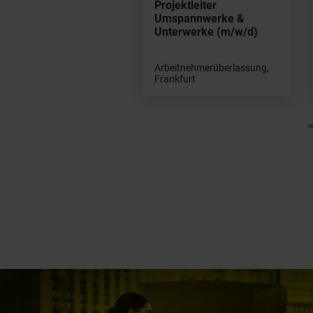
ojektleiter
Projektleiter
nehmigungsplanung
Umspannwerke &
/w/d)
Unterwerke (m/w/d)
beitnehmerüberlassung,
Arbeitnehmerüberlassung,
ankfurt am Main
Frankfurt