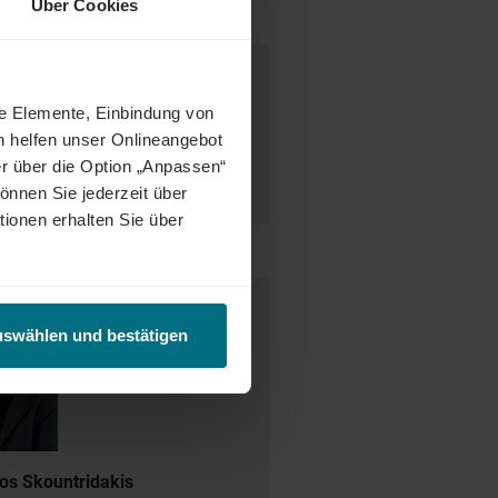
Über Cookies
desweit warten attraktive Jobs,
ne Elemente, Einbindung von
ct Match zwischen Talenten und
h helfen unser Onlineangebot
tetig weiter und eröffnet auch
r über die Option „Anpassen“
enunternehmen oder im internen
önnen Sie jederzeit über
tionen erhalten Sie über
e Ansprechperson
uswählen und bestätigen
ios Skountridakis