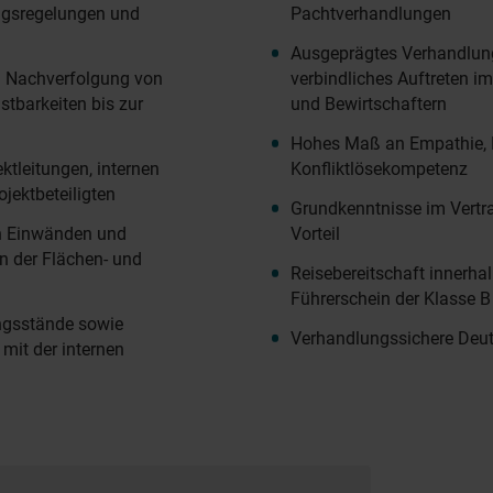
ngsregelungen und
Pachtverhandlungen
Ausgeprägtes Verhandlun
d Nachverfolgung von
verbindliches Auftreten i
tbarkeiten bis zur
und Bewirtschaftern
Hohes Maß an Empathie,
ktleitungen, internen
Konfliktlösekompetenz
jektbeteiligten
Grundkenntnisse im Vertr
on Einwänden und
Vorteil
n der Flächen- und
Reisebereitschaft innerha
Führerschein der Klasse B
ngsstände sowie
Verhandlungssichere Deu
it der internen