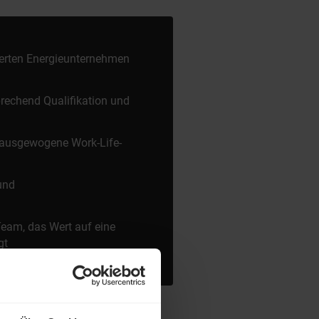
ierten Energieunternehmen
prechend Qualifikation und
ne ausgewogene Work-Life-
und
Team, das Wert auf eine
gt