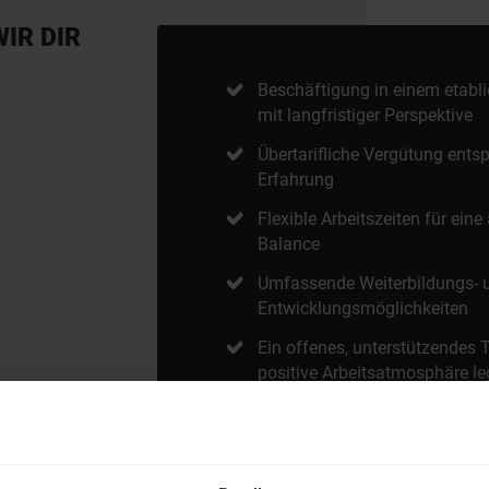
WIR DIR
Beschäftigung in einem etabl
mit langfristiger Perspektive
Übertarifliche Vergütung ents
Erfahrung
Flexible Arbeitszeiten für ei
Balance
Umfassende Weiterbildungs- 
Entwicklungsmöglichkeiten
Ein offenes, unterstützendes 
positive Arbeitsatmosphäre le