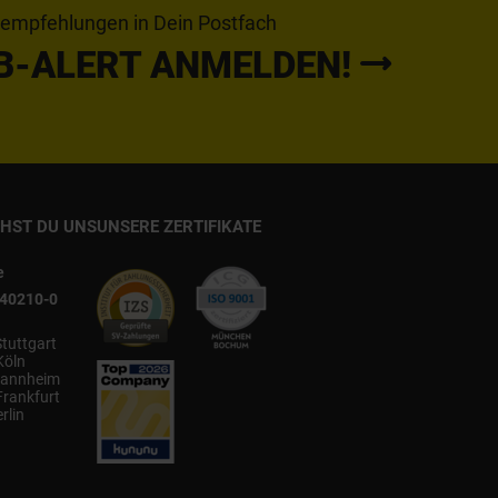
tempfehlungen in Dein Postfach
B-ALERT ANMELDEN!
CHST DU UNS
UNSERE ZERTIFIKATE
e
540210-0
Stuttgart
Köln
annheim
Frankfurt
rlin