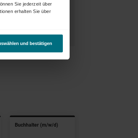
önnen Sie jederzeit über
tionen erhalten Sie über
 Hetterich
 6681 825-14
uswählen und bestätigen
Buchhalter (m/w/d)