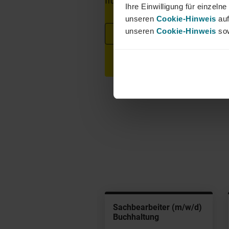
frühestem Eintrittstermin über unse
Ihre Einwilligung für einzel
unseren
Cookie-Hinweis
auf
unseren
Cookie-Hinweis
sow
Jetzt bewerben
chbearbeiter (m/w/d)
Sachbearbeiter (m/w/d)
bitorenmanagement
Buchhaltung