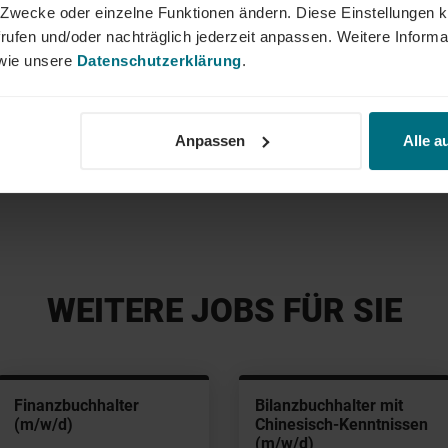
r Onlineportal.
ne Zwecke oder einzelne Funktionen ändern. Diese Einstellungen k
rufen und/oder nachträglich jederzeit anpassen. Weitere Informa
ie unsere
Datenschutzerklärung
.
Saskia
+49 69
Anpassen
Alle a
WEITERE JOBS FÜR SIE
Finanzbuchhalter
Bilanzbuchhalter mit
(m/w/d)
Chinesisch-Kenntnissen
(m/w/d)