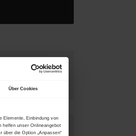
desweit warten attraktive Jobs,
ct Match" zwischen Talenten und
tetig weiter und eröffnet auch
Über Cookies
enunternehmen oder im internen
 Ansprechperson
ne Elemente, Einbindung von
h helfen unser Onlineangebot
r über die Option „Anpassen“