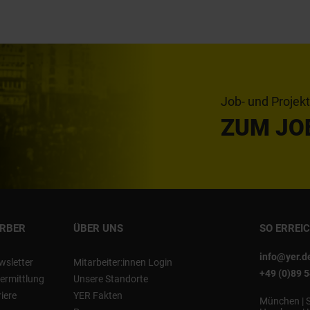
Job- und Projek
ZUM JO
ERBER
ÜBER UNS
SO ERREI
info@yer.d
wsletter
Mitarbeiter:innen Login
+49 (0)89 
ermittlung
Unsere Standorte
riere
YER Fakten
München
|