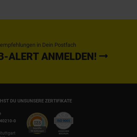
tempfehlungen in Dein Postfach
B-ALERT ANMELDEN!
CHST DU UNS
UNSERE ZERTIFIKATE
e
540210-0
Stuttgart