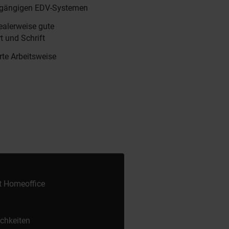
n gängigen EDV-Systemen
ealerweise gute
t und Schrift
rte Arbeitsweise
it Homeoffice
ichkeiten