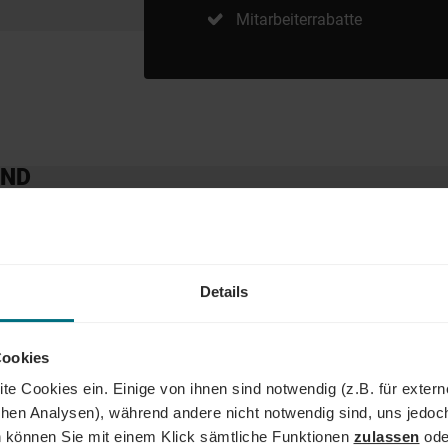
Mitarbeiterrabatte
AND
der Führungskraft: Wir begleiten den gesamten Karriereweg. Bun
lity, Tech und Energy. Unser Ziel ist es dabei stets, das "Perfe
er YER Group wächst unser Angebot an internationalen Services s
Details
dergrenzen hinweg. Ob im Einsatz bei einem renommierten Kund
der Weg zum Traumjob!
Cookies
Ihre
te Cookies ein. Einige von ihnen sind notwendig (z.B. für exter
schen Analysen), während andere nicht notwendig sind, uns jedoc
sagekräftige Bewerbung inkl. Gehaltsvorstellung und
 können Sie mit einem Klick sämtliche Funktionen
zulassen
ode