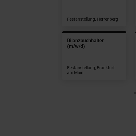
beitnehmerüberlassung,
ankfurt-Höchst
Festanstellung, Herrenberg
ferent
Bilanzbuchhalter
stembetreuung
(m/w/d)
chhaltung (m/w/d)
Festanstellung, Frankfurt
tanstellung, Stuttgart
am Main