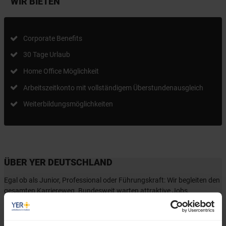
WIR BIETEN
Corporate Benefits
30 Tage Urlaub
Home Office Möglichkeit
Arbeitszeitkonto mit vollständigem Überstundenausgleich
Weiterbildungsmöglichkeiten
ÜBER YER DEUTSCHLAND
Egal ob als Junior, Professional oder Führungskraft: Wir begleiten den
gesamten Karriereweg. Bundesweit warten attraktive Jobs,
insbesondere in den Bereichen Mobility, Tech und Energy. Unser Ziel ist
es dabei stets, das "Perfect Match" zwischen Talenten und
Unternehmen zu finden. Als Teil der YER Group wächst unser Angebot