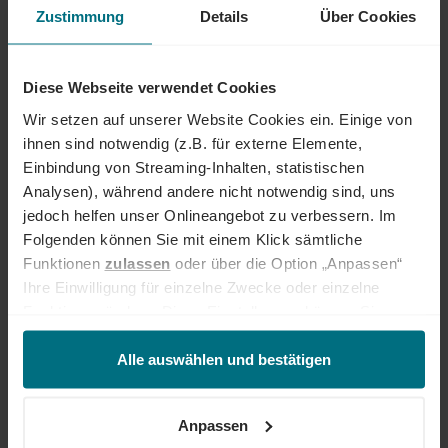
an internationalen Services stetig weiter und eröffnet auch berufliche
Zustimmung
Details
Über Cookies
Perspektiven über Ländergrenzen hinweg. Ob im Einsatz bei einem
renommierten Kundenunternehmen oder im internen Team von YER -
bei uns beginnt der Weg zum Traumjob!
Diese Webseite verwendet Cookies
INTERESSIERT?
Wir setzen auf unserer Website Cookies ein. Einige von
ihnen sind notwendig (z.B. für externe Elemente,
Dann freuen wir uns über Ihre Unterlagen inkl. Stundensatz und
Einbindung von Streaming-Inhalten, statistischen
Verfügbarkeit über unser Onlineportal.
Analysen), während andere nicht notwendig sind, uns
jedoch helfen unser Onlineangebot zu verbessern. Im
Jetzt bewerben
Folgenden können Sie mit einem Klick sämtliche
Funktionen
zulassen
oder über die Option „Anpassen“
Ihre Ansprechperson
Ihre Einwilligung für einzelne Zwecke oder einzelne
Caroline Gehring
Funktionen ändern. Diese Einstellungen können Sie
+49 711 652 001 233
jederzeit über unseren
Cookie-Hinweis
aufrufen
und/oder nachträglich jederzeit anpassen. Weitere
Alle auswählen und bestätigen
Informationen erhalten Sie über unseren
Cookie-Hinweis
sowie unsere
Datenschutzerklärung
.
Anpassen