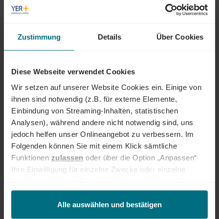
Egal ob als Junior, Professional oder Führungskraft: Wir begleiten den
gesamten Karriereweg. Bundesweit warten attraktive Jobs,
insbesondere in den Bereichen Mobility, Tech und Energy. Unser Ziel ist
es dabei stets, das Perfect Match zwischen Talenten und
Zustimmung
Details
Über Cookies
Unternehmen zu finden. Als Teil der YER Group wächst unser Angebot
an internationalen Services stetig weiter und eröffnet auch berufliche
Perspektiven über Ländergrenzen hinweg. Ob im Einsatz bei einem
Diese Webseite verwendet Cookies
renommierten Kundenunternehmen oder im internen Team von YER -
bei uns beginnt der Weg zum Traumjob!
Wir setzen auf unserer Website Cookies ein. Einige von
ihnen sind notwendig (z.B. für externe Elemente,
INTERESSIERT?
Einbindung von Streaming-Inhalten, statistischen
Dann freuen wir uns über eine aussagekräftige Bewerbung inkl.
Analysen), während andere nicht notwendig sind, uns
Gehaltsvorstellung und frühestem Eintrittstermin über unser
jedoch helfen unser Onlineangebot zu verbessern. Im
Onlineportal.
Folgenden können Sie mit einem Klick sämtliche
Funktionen
zulassen
oder über die Option „Anpassen“
Jetzt bewerben
Ihre Einwilligung für einzelne Zwecke oder einzelne
Funktionen ändern. Diese Einstellungen können Sie
Deine Ansprechperson
jederzeit über unseren
Cookie-Hinweis
aufrufen
und/oder nachträglich jederzeit anpassen. Weitere
Alle auswählen und bestätigen
Emelie Heckel
Informationen erhalten Sie über unseren
Cookie-Hinweis