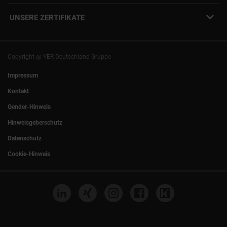
YER Fakten
info@yer.de
Presse
UNSERE ZERTIFIKATE
+49 (0)89 540210-0
Philipp Riedel als Speaker
München
|
Stuttgart
Hamburg
|
Köln
Eventlocation DECK7
Bochum
|
Mannheim
Experts Talk
Nürnberg
|
Frankfurt
Copyright @ YER Deutschland Gruppe
Rostock
|
Berlin
Impressum
Kontakt
Gender-Hinweis
Hinweisgeberschutz
Datenschutz
Cookie-Hinweis