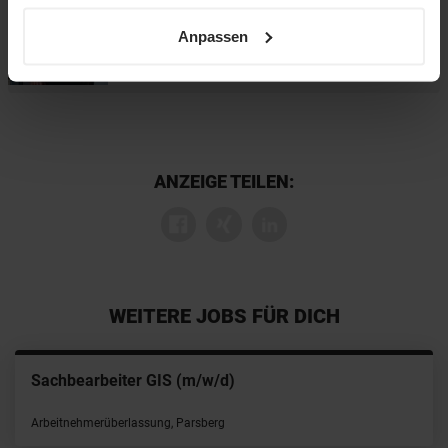
+49 711 652 001 220
sowie unsere
Datenschutzerklärung
.
Anpassen
ANZEIGE TEILEN:
WEITERE JOBS FÜR DICH
Sachbearbeiter GIS (m/w/d)
Arbeitnehmerüberlassung, Parsberg