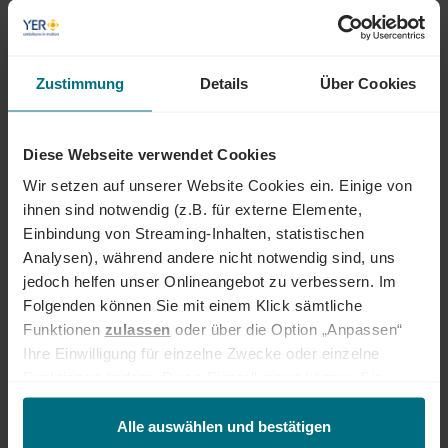
Recruiter) und bist bereit, neue Wege zu gehen, um die besten
Talente zu finden.
interessierst Dich für die aktuellen digitalen Trends oder bringst
Zustimmung
Details
Über Cookies
eine Affinität zu Tech und Mobility Themen mit.
hast eine Leidenschaft für das Peoplebusiness, gehst proaktiv auf
Menschen zu und hast Spaß an der Kommunikation mit
Diese Webseite verwendet Cookies
unterschiedlichen Stakeholdern.
Wir setzen auf unserer Website Cookies ein. Einige von
verfügst über eine ausgeprägte Beratungs- und
ihnen sind notwendig (z.B. für externe Elemente,
Verhandlungsstärke sowie über ein sicheres Auftreten.
Einbindung von Streaming-Inhalten, statistischen
lebst eine ergebnisorientierte Arbeitsweise mit einem hohen Maß
Analysen), während andere nicht notwendig sind, uns
an Eigeninitiative und Durchhaltevermögen.
jedoch helfen unser Onlineangebot zu verbessern. Im
Folgenden können Sie mit einem Klick sämtliche
verfügst über verhandlungssichere Deutschkenntnisse (mind. C2
Niveau) und sprichst fließend Englisch (mind. B2 Niveau).
Funktionen
zulassen
oder über die Option „Anpassen“
Ihre Einwilligung für einzelne Zwecke oder einzelne
Funktionen ändern. Diese Einstellungen können Sie
ÜBER YER DEUTSCHLAND
jederzeit über unseren
Cookie-Hinweis
aufrufen
und/oder nachträglich jederzeit anpassen. Weitere
Alle auswählen und bestätigen
Egal ob als Junior, Professional oder Führungskraft: Wir begleiten den