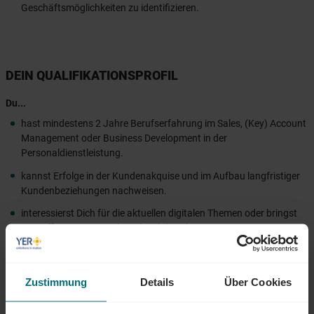
Geschäftsmöglichkeiten zu identifizieren.
DEIN QUALIFIKATIONSPROFIL
Du...
hast mindestens 2 Jahre Berufserfahrung im Sales, (Key) Account
Management oder Business Development in der
Personaldienstleistung.
kannst Erfolge in der Kundenakquise und im Aufbau langfristiger
Kundenbeziehungen nachweisen.
interessierst Dich für die aktuellen digitalen Themen oder bringst
eine Affinität zu IT, Tech und Mobility Themen mit.
bringst ausgeprägte Beratungs- und Verhandlungsstärke sowie
ein sicheres Auftreten mit.
Zustimmung
Details
Über Cookies
lebst eine ergebnisorientierte Arbeitsweise mit einem hohen Maß
an Eigeninitiative und Durchhaltevermögen.