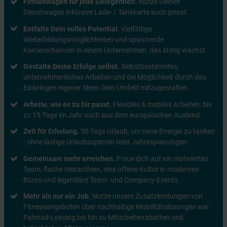
Firmenwagen für jede Gelegenheit.
Nutze Deinen
Dienstwagen inklusive Lade- / Tankkarte auch privat.
Entfalte Dein volles Potential.
Vielfältige
Weiterbildungsmöglichkeiten und spannende
Karrierechancen in einem Unternehmen, das stetig wächst.
Gestalte Deine Erfolge selbst.
Selbstbestimmtes,
unternehmerisches Arbeiten und die Möglichkeit durch das
Einbringen eigener Ideen Dein Umfeld mitzugestalten.
Arbeite, wie es zu Dir passt.
Flexibles & mobiles Arbeiten, bis
zu 15 Tage im Jahr auch aus dem europäischen Ausland.
Zeit für Erholung.
30 Tage Urlaub, um neue Energie zu tanken
- ohne lästige Urlaubssperren oder Jahresplanungen.
Gemeinsam mehr erreichen.
Freue dich auf ein motiviertes
Team, flache Hierarchien, eine offene Kultur in modernen
Büros und legendäre Team- und Company-Events.
Mehr als nur ein Job.
Nutze unsere Zusatzleistungen von
Fitnessangeboten über nachhaltige Mobilitätslösungen wie
Fahrrad-Leasing bis hin zu Mitarbeiterrabatten und