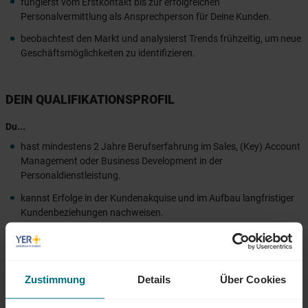
fungierst vom Erstkontakt bis zur erfolgreichen
Personalvermittlung als Ansprechperson für Deine Kunden.
beobachtest den Markt und analysierst Trends frühzeitig, um neue
Geschäftsmöglichkeiten zu identifizieren.
DEIN QUALIFIKATIONSPROFIL
Du...
hast mindestens 2 Jahre Berufserfahrung im Sales, (Key) Account
Management oder Business Development in der
Personaldienstleistung.
kannst Erfolge in der Kundenakquise und im Aufbau langfristiger
Kundenbeziehungen nachweisen.
interessierst Dich für die aktuellen Entwicklungen in der Industrie
und bringst eine Affinität für diese Branche mit.
bringst ausgeprägte Beratungs- und Verhandlungsstärke sowie
Zustimmung
Details
Über Cookies
ein sicheres Auftreten mit.