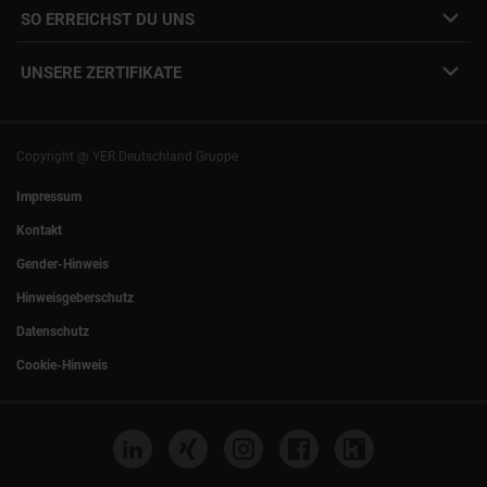
SO ERREICHST DU UNS
Unsere Standorte
YER Fakten
info@yer.de
Presse
UNSERE ZERTIFIKATE
+49 (0)89 540210-0
Philipp Riedel als Speaker
München
|
Stuttgart
Hamburg
|
Köln
Eventlocation DECK7
Bochum
|
Mannheim
Experts Talk
Nürnberg
|
Frankfurt
Copyright @ YER Deutschland Gruppe
Rostock
|
Berlin
Impressum
Kontakt
Gender-Hinweis
Hinweisgeberschutz
Datenschutz
Cookie-Hinweis