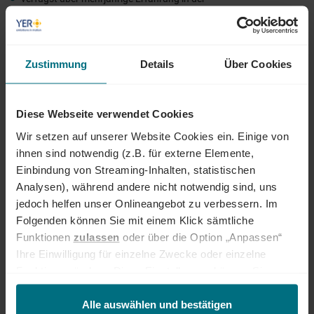
Personaldienstleistungsbranche mit Schwerpunkt im Bereich
Legal.
verfügst idealerweise über ein belastbares Netzwerk von
Zustimmung
Details
Über Cookies
Kundenunternehmen und Kandidat:innen im juristischen Umfeld.
bist vertrieblich und fachlich stark, selbstbewusst in der
Ansprache und zielorientiert im Abschluss.
Diese Webseite verwendet Cookies
hast Freude daran, etwas Neues aufzubauen und mitzugestalten.
Wir setzen auf unserer Website Cookies ein. Einige von
bringst ausgeprägte Beratungs- und Verhandlungsstärke sowie
ihnen sind notwendig (z.B. für externe Elemente,
ein sicheres Auftreten mit.
Einbindung von Streaming-Inhalten, statistischen
Analysen), während andere nicht notwendig sind, uns
lebst eine ergebnisorientierte Arbeitsweise mit einem hohen Maß
an Eigeninitiative und Durchhaltevermögen.
jedoch helfen unser Onlineangebot zu verbessern. Im
Folgenden können Sie mit einem Klick sämtliche
verfügst über verhandlungssichere Deutsch- (mind. C2 Niveau)
Funktionen
zulassen
oder über die Option „Anpassen“
und fließende Englischkenntnisse (mind. B2 Niveau).
Ihre Einwilligung für einzelne Zwecke oder einzelne
Funktionen ändern. Diese Einstellungen können Sie
ÜBER YER DEUTSCHLAND
jederzeit über unseren
Cookie-Hinweis
aufrufen
und/oder nachträglich jederzeit anpassen. Weitere
Alle auswählen und bestätigen
Egal ob als Junior, Professional oder Führungskraft: Wir begleiten den