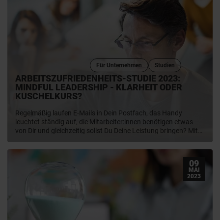
Für Unternehmen
Studien
ARBEITSZUFRIEDENHEITS-STUDIE 2023:
MINDFUL LEADERSHIP - KLARHEIT ODER
KUSCHELKURS?
Regelmäßig laufen E-Mails in Dein Postfach, das Handy
leuchtet ständig auf, die Mitarbeiter:innen benötigen etwas
von Dir und gleichzeitig sollst Du Deine Leistung bringen? Mit
Achtsamkeit kein Problem. Doch was genau zeichnet eine
achtsame Führungskraft aus, welche Vor- und Nachteile hat
das Konzept der Mindful Leadership und wie wirst Du selbst zu
09
einer achtsamen Führungspersönlichkeit? Wir beantworten
MAI
Deine Fragen und werfen einen Blick in die
2023
Arbeitszufriedenheits-Studie 2023 von AVANTGARDE Experts
(jetzt YER Deutschland). Das Ergebnis: Angestellte wünschen
sich mehr denn je aufmerksame und einfühlsame
Führungskräfte.