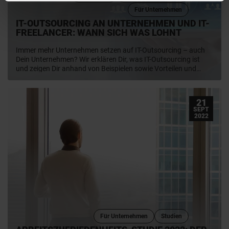
Für Unternehmen
IT-OUTSOURCING AN UNTERNEHMEN UND IT-
FREELANCER: WANN SICH WAS LOHNT
Immer mehr Unternehmen setzen auf IT-Outsourcing – auch
Dein Unternehmen? Wir erklären Dir, was IT-Outsourcing ist
und zeigen Dir anhand von Beispielen sowie Vorteilen und
Nachteilen, ob es sich für Deine Firma lohnt und welche
bedeutsame Rolle bei diesem Thema Freelancer:innen als
Alternative spielen können.
21
SEPT
2022
Für Unternehmen
Studien