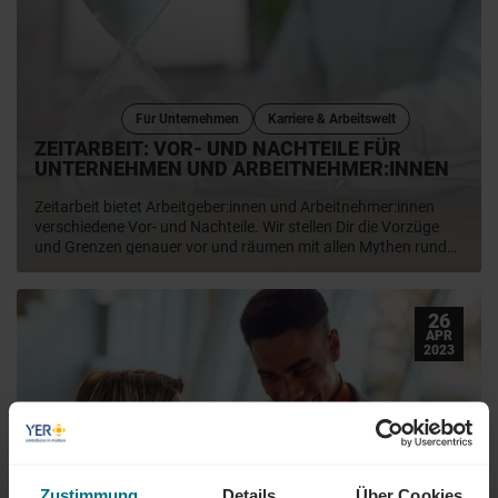
Für Unternehmen
Karriere & Arbeitswelt
ZEITARBEIT: VOR- UND NACHTEILE FÜR
UNTERNEHMEN UND ARBEITNEHMER:INNEN
Zeitarbeit bietet Arbeitgeber:innen und Arbeitnehmer:innen
verschiedene Vor- und Nachteile. Wir stellen Dir die Vorzüge
und Grenzen genauer vor und räumen mit allen Mythen rund
um die Arbeitnehmerüberlassung für qualifizierte Fachkräfte
auf. Finde heraus, ob Zeitarbeit zu Dir oder Deinem
Unternehmen passt.
26
APR
2023
Zustimmung
Details
Über Cookies