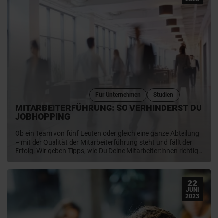
Für Unternehmen
Studien
MITARBEITERFÜHRUNG: SO VERHINDERST DU
JOBHOPPING
Ob ein Team von fünf Leuten oder gleich eine ganze Abteilung
– mit der Qualität der Mitarbeiterführung steht und fällt der
Erfolg. Wir geben Tipps, wie Du Deine Mitarbeiter:innen richtig
führst und wie Du Fehler vermeidest. Plus: Mit einer guten
Mitarbeiterführung bindest Du Deine Angestellten an Dich. In
Zeiten von „Jobhopping“ besonders wichtig, wie die
22
Arbeitszufriedenheits-Studie 2023 zeigt.
JUNI
2023