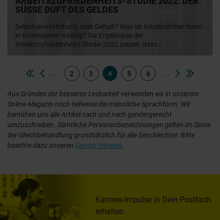
ARBEITSZUFRIEDENHEITS-STUDIE 2022: DER
SÜSSE DUFT DES GELDES
Selbstverwirklichung oder Gehalt? Was ist Arbeitnehmer:innen
in Krisenzeiten wichtig? Die Ergebnisse der
Arbeitszufriedenheits-Studie 2022 zeigen, dass
Arbeitgeber:innen ihre Mitarbeitenden mit guter Bezahlung
und Sicherheit überzeugen. Wir verraten Dir, wie Deutschland
beim Thema Gehalt im europäischen Vergleich dasteht und
...
...
2
3
4
5
6
was sich deutsche Arbeitnehmer:innen für mehr
Arbeitszufriedenheit wünschen. Lade Dir jetzt das zweite
Aus Gründen der besseren Lesbarkeit verwenden wir in unserem
Whitepaper zur Studie herunter und erfahre mehr.
Online-Magazin noch teilweise die männliche Sprachform. Wir
bemühen uns alle Artikel nach und nach gendergerecht
umzuschreiben. Sämtliche Personenbezeichnungen gelten im Sinne
der Gleichbehandlung grundsätzlich für alle Geschlechter. Bitte
beachte dazu unseren
Gender-Hinweis
.
Karriere-Impulse in Dein Postfach
erhalten