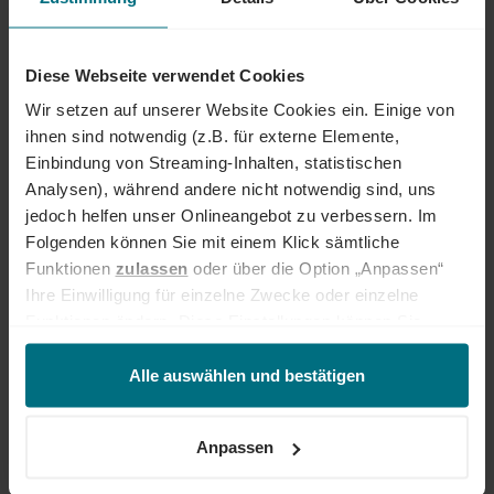
Diese Webseite verwendet Cookies
Für Unternehmen
Studien
Wir setzen auf unserer Website Cookies ein. Einige von
ARBEITSZUFRIEDENHEIT-STUDIE 2023
ihnen sind notwendig (z.B. für externe Elemente,
Die Studie zur Arbeitszufriedenheit 2023 zeigt: Deutschlands
Einbindung von Streaming-Inhalten, statistischen
Arbeitnehmer:innen sind mit ihrer Arbeit zufrieden wie nie
Analysen), während andere nicht notwendig sind, uns
zuvor. Wir verraten, welche Faktoren für die
jedoch helfen unser Onlineangebot zu verbessern. Im
Arbeitszufriedenheit immer wichtiger werden und wo
Unternehmen noch Potenzial verschenken. Außerdem: Wie
Folgenden können Sie mit einem Klick sämtliche
steht es um das Image der Arbeitnehmerüberlassung unter
21
Funktionen
zulassen
oder über die Option „Anpassen“
Akademiker:innen?
APR
Ihre Einwilligung für einzelne Zwecke oder einzelne
2023
Funktionen ändern. Diese Einstellungen können Sie
jederzeit über unseren
Cookie-Hinweis
aufrufen
und/oder nachträglich jederzeit anpassen. Weitere
Alle auswählen und bestätigen
Informationen erhalten Sie über unseren
Cookie-Hinweis
sowie unsere
Datenschutzerklärung
.
Anpassen
Freelancing
Karriere & Arbeitswelt