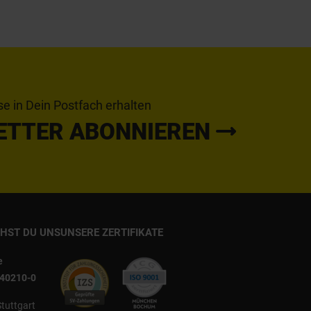
se in Dein Postfach erhalten
ETTER ABONNIEREN
CHST DU UNS
UNSERE ZERTIFIKATE
e
540210-0
Stuttgart