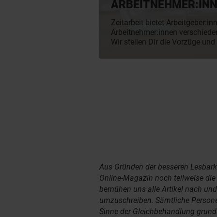
ARBEITNEHMER:IN
Zeitarbeit bietet Arbeitgeber:i
Arbeitnehmer:innen verschieden
Wir stellen Dir die Vorzüge un
und räumen mit allen Mythen 
Arbeitnehmerüberlassung für qu
auf. Finde heraus, ob Zeitarbei
Unternehmen passt.
Aus Gründen der besseren Lesbark
Online-Magazin noch teilweise di
bemühen uns alle Artikel nach un
umzuschreiben. Sämtliche Person
Sinne der Gleichbehandlung grundsä