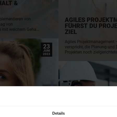
HALT &
AGILES PROJEKT
plementieren von
tag von
FÜHRST DU PROJE
h mit welchem Gehalt
ZIEL
r:in rechnen und
lls muss ich für den
Agiles Projektmanagement – 
reentwickler-
23
verspricht, die Planung und
was Du für Deine
JUNI
Projekten noch zielgerichtete
2023
.
machen. Doch was ist agil
überhaupt und wie funktioni
Definition findest Du hier we
Umsetzung im Unternehmen
Karriere & Arbeitswelt
Details
ARBEIT – IM