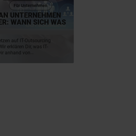
Für Unternehmen
 AN UNTERNEHMEN
ER: WANN SICH WAS
zen auf IT-Outsourcing
r erklären Dir, was IT-
Dir anhand von
nd Nachteilen, ob es sich
welche bedeutsame Rolle
:innen als Alternative