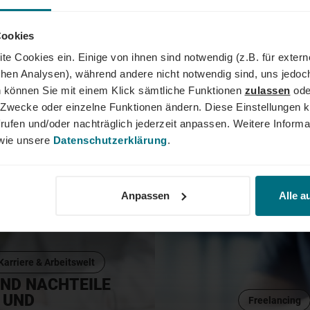
TORIA
Cookies
roßen Konzernen
ven: Internationales
INGENIEUR GEHALT
te Cookies ein. Einige von ihnen sind notwendig (z.B. für exter
olle
EINSTIEGSGEHALT
schen Analysen), während andere nicht notwendig sind, uns jedoc
ten und meist
 können Sie mit einem Klick sämtliche Funktionen
zulassen
ode
fits. Doch wie
Ingenieur:innen sind gefragt
ne Zwecke oder einzelne Funktionen ändern. Diese Einstellungen k
roßen Konzernen?
09
Maschinenbau-, Elektro- ode
 Bewerbung. Victoria
rufen und/oder nachträglich jederzeit anpassen. Weitere Informa
MAI
Wirtschaftsingenieur:innen.
2023
erzählt uns, wie ihr
ie unsere
Datenschutzerklärung
.
Ingenieur:innen beim Berufse
ll
überdurchschnittlich gutes E
fen hat.
verdienen. Doch auch unter d
das Gehaltsgefälle groß – d
Anpassen
Alle a
(deutlich) mehr als die and
tatsächliches Gehalt abhäng
Ingenieur:in einen Gehalts
all das erklären wir Dir in di
Karriere & Arbeitswelt
UND NACHTEILE
 UND
Freelancing