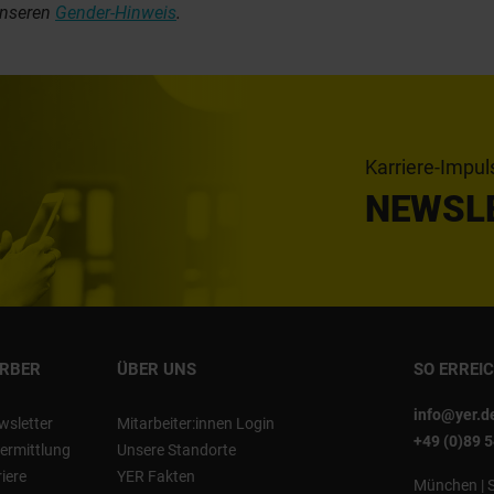
unseren
Gender-Hinweis
.
Karriere-Impul
NEWSL
ERBER
ÜBER UNS
SO ERREI
info@yer.d
wsletter
Mitarbeiter:innen Login
+49 (0)89 
ermittlung
Unsere Standorte
riere
YER Fakten
München
|