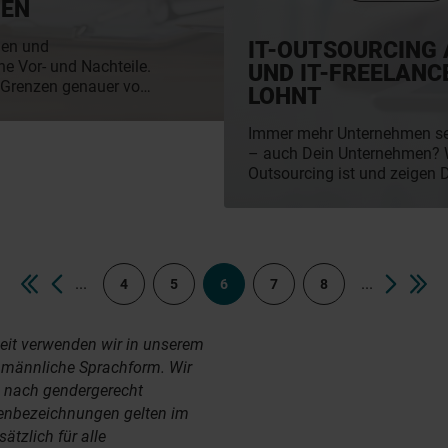
NEN
IT-OUTSOURCING
nnen und
e Vor- und Nachteile.
UND IT-FREELANC
d Grenzen genauer vor
LOHNT
rund um die
alifizierte Fachkräfte
Immer mehr Unternehmen set
t zu Dir oder Deinem
– auch Dein Unternehmen? Wi
Outsourcing ist und zeigen 
Beispielen sowie Vorteilen u
für Deine Firma lohnt und 
bei diesem Thema Freelancer
spielen können.
...
...
4
5
6
7
8
eit verwenden wir in unserem
e männliche Sprachform. Wir
d nach gendergerecht
enbezeichnungen gelten im
tzlich für alle