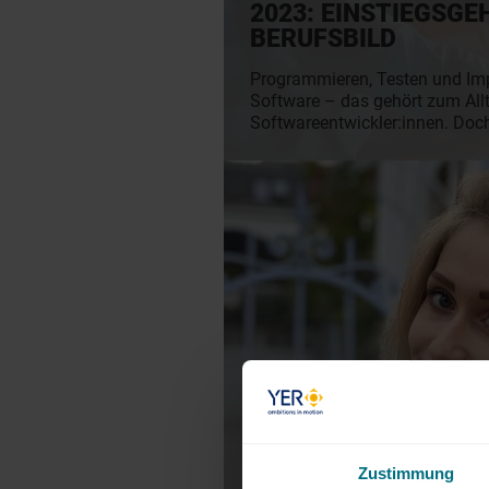
2023: EINSTIEGSGE
BERUFSBILD
Programmieren, Testen und Im
Software – das gehört zum All
Softwareentwickler:innen. Doc
kann ich als Software Develope
welche Hard Skills und Soft Ski
Beruf mitbringen. Unser Softwa
Gehaltscheck verrät Dir alles, 
Karriere in der IT wissen musst
Zustimmung
KARRIERE MIT LEIH