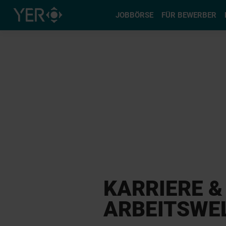
Typ auswä
JOBBÖRSE
FÜR BEWERBER
KARRIERE &
ARBEITSWE