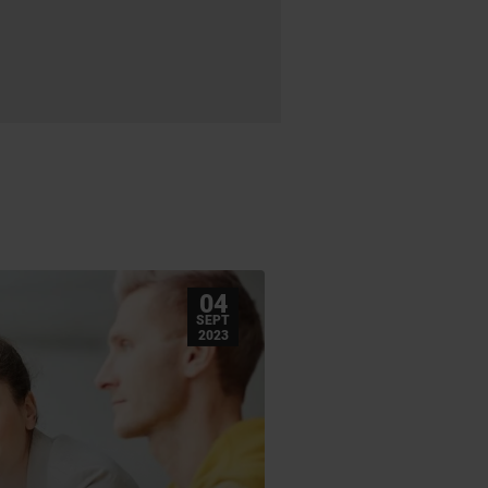
04
SEPT
2023