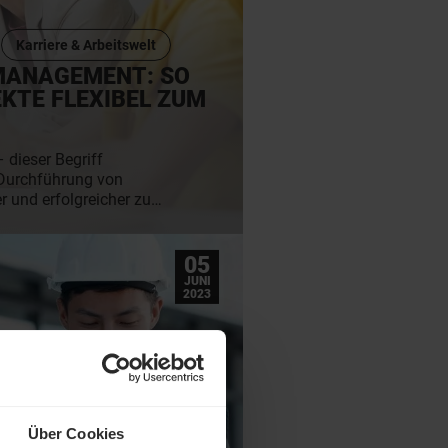
Karriere & Arbeitswelt
MANAGEMENT: SO
KTE FLEXIBEL ZUM
dieser Begriff
 Durchführung von
r und erfolgreicher zu
es Projektmanagement
ert es? Neben einer
rtvolle Tipps zur
05
.
JUNI
2023
Über Cookies