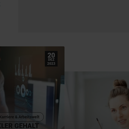
S
20
DEZ
2023
Karriere & Arbeitswelt
LER GEHALT