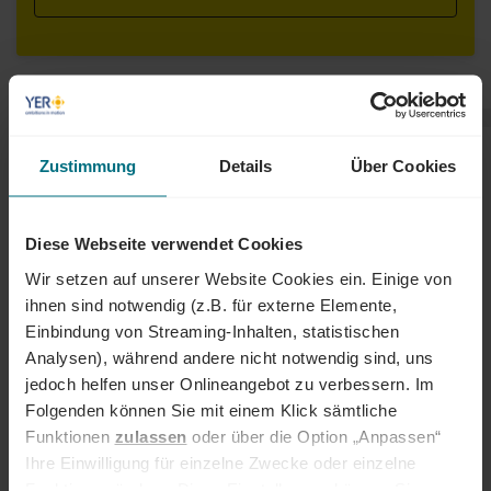
WIE WERDE ICH
Zustimmung
Details
Über Cookies
NACHHALTIGKEITSMANAGER:IN?
Diese Webseite verwendet Cookies
Wir setzen auf unserer Website Cookies ein. Einige von
ihnen sind notwendig (z.B. für externe Elemente,
Einbindung von Streaming-Inhalten, statistischen
Analysen), während andere nicht notwendig sind, uns
jedoch helfen unser Onlineangebot zu verbessern. Im
Folgenden können Sie mit einem Klick sämtliche
Funktionen
zulassen
oder über die Option „Anpassen“
Ihre Einwilligung für einzelne Zwecke oder einzelne
Funktionen ändern. Diese Einstellungen können Sie