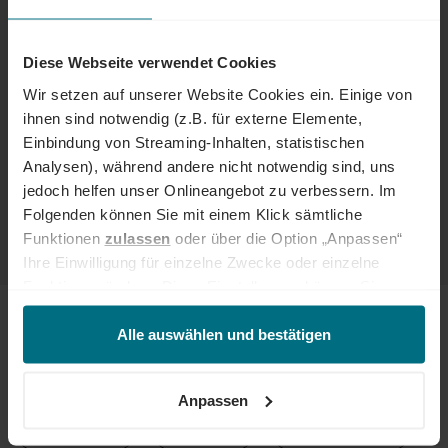
Festanstellung
Professional
Erlangen / Berlin
Online seit 3 Monaten
Diese Webseite verwendet Cookies
Wir setzen auf unserer Website Cookies ein. Einige von
Senior Microsoft Cloud & Security
ihnen sind notwendig (z.B. für externe Elemente,
Administrator (m/w/d)
Einbindung von Streaming-Inhalten, statistischen
Analysen), während andere nicht notwendig sind, uns
Interner Job
jedoch helfen unser Onlineangebot zu verbessern. Im
Folgenden können Sie mit einem Klick sämtliche
Interner Job bei YER
Professional
München
Online seit 4 Tagen
Funktionen
zulassen
oder über die Option „Anpassen“
Ihre Einwilligung für einzelne Zwecke oder einzelne
Funktionen ändern. Diese Einstellungen können Sie
jederzeit über unseren
Cookie-Hinweis
aufrufen
JOBS & PROJEKTE
und/oder nachträglich jederzeit anpassen. Weitere
Alle auswählen und bestätigen
Informationen erhalten Sie über unseren
Cookie-Hinweis
FINDE DEIN PERFECT MATCH IN DEINEM SKILLBEREICH:
sowie unsere
Datenschutzerklärung
.
Anpassen
Engineering
IT & Tech
Logistik & SCM