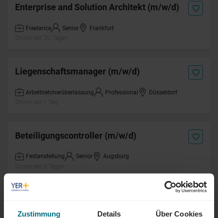
Enterprise and Solution Architekt (m/w/d)
Freelance
Senior
Frankfurt
Online seit 30 Tagen
Liegenschaftsmanager (m/w/d)
Arbeitnehmerüberlassung
Professional
Düsseldorf
Online seit 1 Tag
Beteiligungscontroller (m/w/d)
Festanstellung
Senior
Augsburg
Online seit 9 Tagen
Electrical Engineer (m/w/d)
Primärtechnik
Zustimmung
Details
Über Cookies