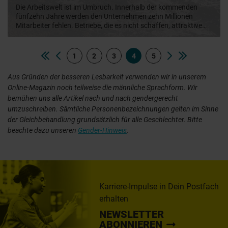
Die Arbeitswelt ist im Umbruch. Innerhalb der kommenden
fünfzehn Jahre werden den Unternehmen zehn Millionen
Mitarbeiter fehlen. Betriebe, die es nicht schaffen, attraktive
Arbeitsplätze zu bieten, werden den Kürzeren ziehen. »Die
Arbeit muss sich in Zukunft nach dem Leben der Menschen
richten, sonst wird es nicht funktionieren«, sagt Ralph Bruder,
1
2
3
4
5
Leiter des Instituts für Arbeitswissenschaft an der TU
Darmstadt. Ein guter Zeitpunkt also, um über „Glück am
Aus Gründen der besseren Lesbarkeit verwenden wir in unserem
Arbeitsplatz“ nachzudenken.
Online-Magazin noch teilweise die männliche Sprachform. Wir
bemühen uns alle Artikel nach und nach gendergerecht
umzuschreiben. Sämtliche Personenbezeichnungen gelten im Sinne
der Gleichbehandlung grundsätzlich für alle Geschlechter. Bitte
beachte dazu unseren
Gender-Hinweis
.
Karriere-Impulse in Dein Postfach
erhalten
NEWSLETTER
ABONNIEREN