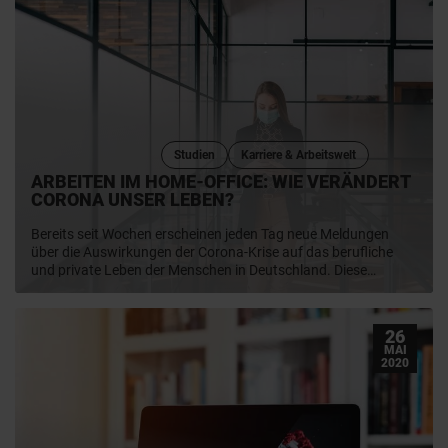
Studien
Karriere & Arbeitswelt
ARBEITEN IM HOME-OFFICE: WIE VERÄNDERT
CORONA UNSER LEBEN?
Bereits seit Wochen erscheinen jeden Tag neue Meldungen
über die Auswirkungen der Corona-Krise auf das berufliche
und private Leben der Menschen in Deutschland. Diese
Nachrichten zeichnen allgemein ein eher düsteres Bild in Bezug
auf das Befinden und die Work-Life-Balance der arbeitenden
Bevölkerung, insbesondere von Familien. Die AVANTGARDE
26
Experts Studie 2020 belegt jetzt das Gegenteil bei der
MAI
Betrachtung der Menschen im Home-Office.
2020