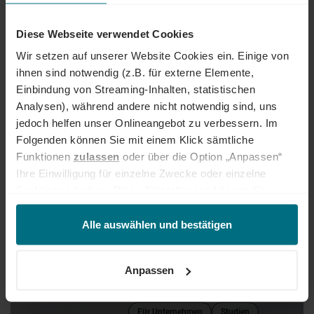
Studien
QUO VADIS "ARBEITEN IN DEUTSCHLAND"
Diese Webseite verwendet Cookies
2018
Wir setzen auf unserer Website Cookies ein. Einige von
Die Digitalisierung und ihre Auswirkungen auf unsere
ihnen sind notwendig (z.B. für externe Elemente,
Arbeitswelt sind in aller Munde. Dies hat AVANTGARDE Experts
Einbindung von Streaming-Inhalten, statistischen
zum Anlass genommen, die Menschen zu fragen, wie zufrieden
Analysen), während andere nicht notwendig sind, uns
sie aktuell mit ihrem Berufsleben sind und wie sie die digitale
Transformation sowie ihre Folgen einschätzen. Wie schon die
jedoch helfen unser Onlineangebot zu verbessern. Im
vergangenen beiden Jahre wurden 1.000 Berufstätige in einer
Folgenden können Sie mit einem Klick sämtliche
20
bevölkerungs-repräsentativen Umfrage zunächst zu ihrer
DEZ
Funktionen
zulassen
oder über die Option „Anpassen“
Arbeitszufriedenheit befragt. Im zweiten Schritt sollten die
2017
Befragten angeben, wie gut sie sich auf die Digitalisierung
Ihre Einwilligung für einzelne Zwecke oder einzelne
vorbereitet fühlen und mit welchen positiven wie negativen
Funktionen ändern. Diese Einstellungen können Sie
Auswirkungen sie rechnen.
jederzeit über unseren
Cookie-Hinweis
aufrufen
und/oder nachträglich jederzeit anpassen. Weitere
Alle auswählen und bestätigen
Informationen erhalten Sie über unseren
Cookie-Hinweis
sowie unsere
Datenschutzerklärung
.
Anpassen
Für Unternehmen
Studien