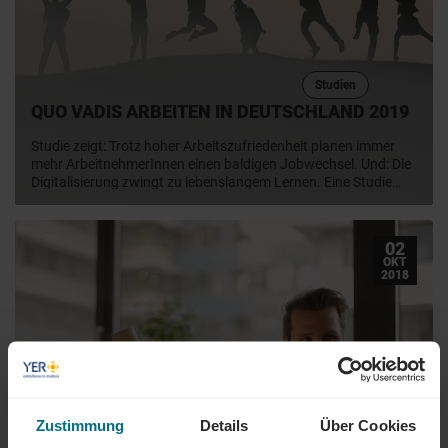
Studien
QUO VADIS ARBEITEN IN DEUTSCHLAND 2019
Studie zeigt: Trotz hoher Arbeitszufriedenheit planen immer
mehr ArbeitnehmerInnen einen baldigen Jobwechsel. Und: Die
Digitalisierung zwingt zu lebenslangem Lernen. Eine Studie
von AVANTGARDE Experts zur Arbeitszufriedenheit,
Digitalisierung und beruflicher Weiterbildung unter
ArbeitnehmerInnen in Deutschland
02
OKT
2018
Zustimmung
Details
Über Cookies