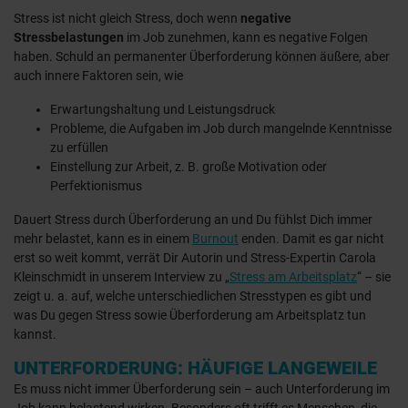
Stress ist nicht gleich Stress, doch wenn
negative
Stressbelastungen
im Job zunehmen, kann es negative Folgen
haben. Schuld an permanenter Überforderung können äußere, aber
auch innere Faktoren sein, wie
Erwartungshaltung und Leistungsdruck
Probleme, die Aufgaben im Job durch mangelnde Kenntnisse
zu erfüllen
Einstellung zur Arbeit, z. B. große Motivation oder
Perfektionismus
Dauert Stress durch Überforderung an und Du fühlst Dich immer
mehr belastet, kann es in einem
Burnout
enden. Damit es gar nicht
erst so weit kommt, verrät Dir Autorin und Stress-Expertin Carola
Kleinschmidt in unserem Interview zu „
Stress am Arbeitsplatz
“ – sie
zeigt u. a. auf, welche unterschiedlichen Stresstypen es gibt und
was Du gegen Stress sowie Überforderung am Arbeitsplatz tun
kannst.
UNTERFORDERUNG: HÄUFIGE LANGEWEILE
Es muss nicht immer Überforderung sein – auch Unterforderung im
Job kann belastend wirken. Besonders oft trifft es Menschen, die