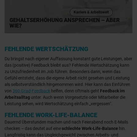
Karriere & Arbeitswelt
GEHALTSERHÖHUNG ANSPRECHEN – ABER
WIE?
FEHLENDE WERTSCHÄTZUNG
Du bringst nach eigener Auffassung konstant gute Leistungen, aber
das (positive) Feedback bleibt aus? Fehlende Wertschätzung kann
zu Unzufriedenheit im Job führen. Besonders dann, wenn das
Gefühl entsteht, dass die eigene Arbeit nicht gesehen und Leistung
als selbstverständlich hingenommen wird. Hier kann das Einführen
von
360-Grad-Feedback
helfen, denn oftmals geht
Feedback im
Arbeitsalltag
unter. Auch wenn Vorgesetzte oder Mitarbeiter die
Leistung sehen, wird Wertschätzung einfach „vergessen“.
FEHLENDE WORK-LIFE-BALANCE
Dauernd Überstunden machen und nach Feierabend noch E-Mails
checken – das deutet auf eine
schlechte Work-Life-Balance
hin.
Langfristig kann das Ungleichgewicht zwischen Arbeits- und