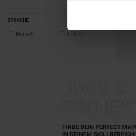
SPRACHE
Deutsch
Englisch
JOBS &
PROJEK
FINDE DEIN PERFECT MA
IN DEINEM SKILLBEREICH: