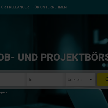
hlen
FÜR FREELANCER
FÜR UNTERNEHMEN
OB- UND PROJEKTBÖR
etzen