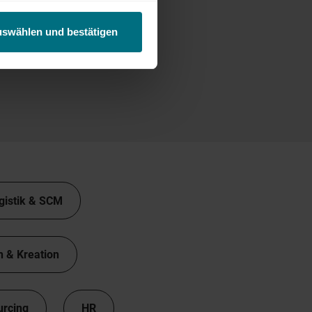
uswählen und bestätigen
gistik & SCM
n & Kreation
urcing
HR