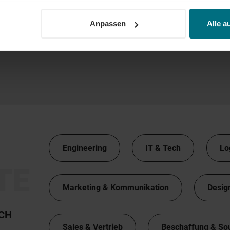
Anpassen
Alle a
Engineering
IT & Tech
Lo
TE
Marketing & Kommunikation
Desig
TCH
Sales & Vertrieb
Beschaffung & So