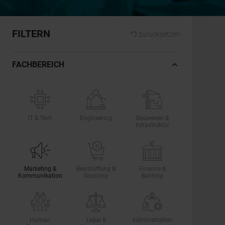
FILTERN
zurücksetzen
FACHBEREICH
IT & Tech
Engineering
Bauwesen &
Infrastruktur
Marketing &
Beschaffung &
Finance &
Kommunikation
Sourcing
Banking
Human
Legal &
Administration