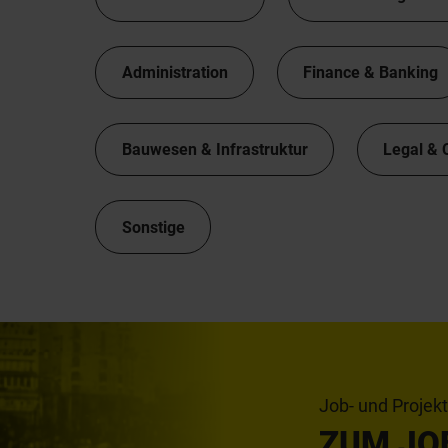
Administration
Finance & Banking
Bauwesen & Infrastruktur
Legal & 
Sonstige
Job- und Projek
ZUM JO