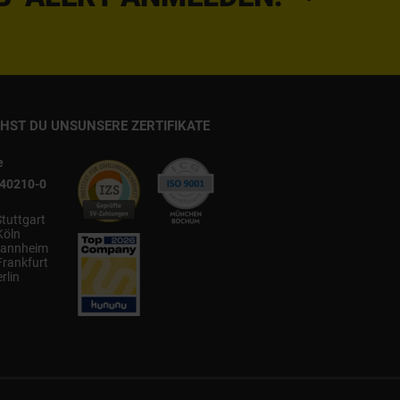
CHST DU UNS
UNSERE ZERTIFIKATE
e
540210-0
Stuttgart
Köln
annheim
Frankfurt
rlin