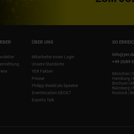
ERBER
ÜBER UNS
SO ERREI
info@yer.d
wsletter
Mitarbeiter:innen Login
+49 (0)89 
ermittlung
Unsere Standorte
riere
YER Fakten
München
|
Presse
Hamburg
|
Bochum
|
M
Philipp Riedel als Speaker
Nürnberg
|
Eventlocation DECK7
Rostock
|
Be
Experts Talk