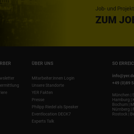
Job- und Projek
ZUM JO
ERBER
ÜBER UNS
SO ERREI
info@yer.d
wsletter
Mitarbeiter:innen Login
+49 (0)89 
ermittlung
Unsere Standorte
riere
YER Fakten
München
|
Presse
Hamburg
|
Bochum
|
M
Philipp Riedel als Speaker
Nürnberg
|
Eventlocation DECK7
Rostock
|
Be
Experts Talk