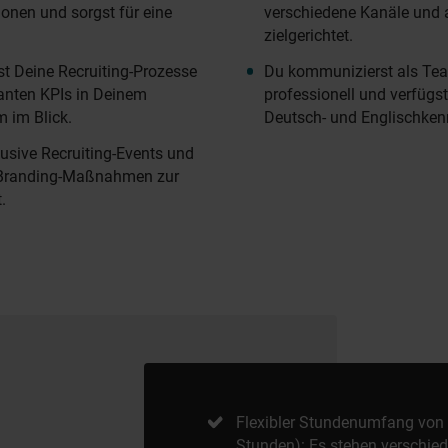
onen und sorgst für eine
verschiedene Kanäle und 
zielgerichtet.
rst Deine Recruiting-Prozesse
Du kommunizierst als Te
evanten KPIs in Deinem
professionell und verfügs
im Blick.
Deutsch- und Englischkenn
lusive Recruiting-Events und
r-Branding-Maßnahmen zur
.
Flexibler Stundenumfang von Vo
Stunden): Es stehen verschied