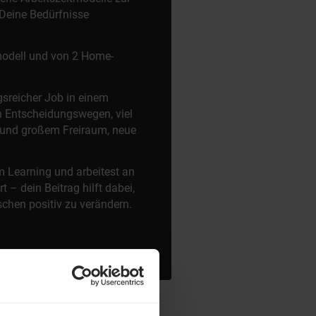
 Deine Bedürfnisse
tmodell und von 2 Home-
gsreicher Job in einem
n Entscheidungswegen, viel
 und großem Freiraum, neue
em Learning und arbeitest an
– dein Beitrag hilft dabei,
chen positiv zu verändern.