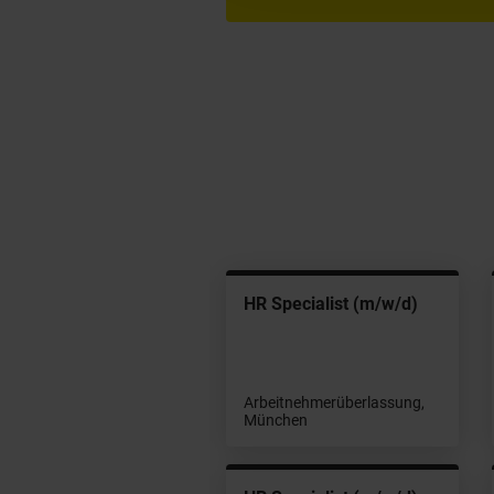
rkstudent IT-
HR Specialist (m/w/d)
cruiting & Active
urcing (m/w/d)
erner Job bei YER,
Arbeitnehmerüberlassung,
nchen
München