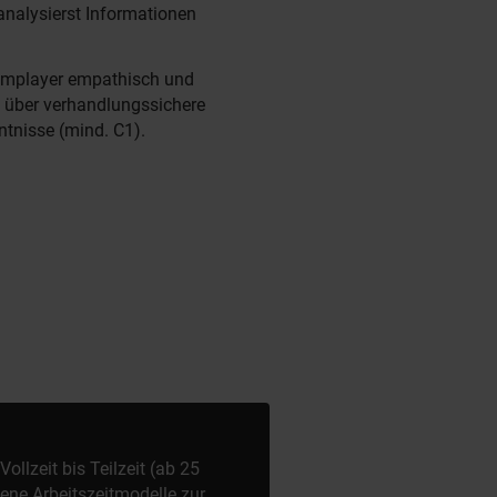
analysierst Informationen
amplayer empathisch und
t über verhandlungssichere
tnisse (mind. C1).
llzeit bis Teilzeit (ab 25
ene Arbeitszeitmodelle zur