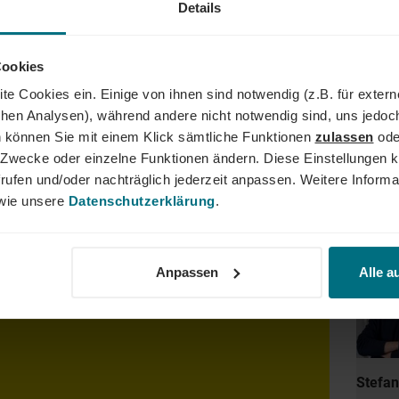
Details
AND
Cookies
der Führungskraft: Wir begleiten den gesamten Karriereweg. Bun
te Cookies ein. Einige von ihnen sind notwendig (z.B. für exter
lity, Tech und Energy. Unser Ziel ist es dabei stets, das Perfe
schen Analysen), während andere nicht notwendig sind, uns jedoc
er YER Group wächst unser Angebot an internationalen Services s
 können Sie mit einem Klick sämtliche Funktionen
zulassen
ode
dergrenzen hinweg. Ob im Einsatz bei einem renommierten Kund
ne Zwecke oder einzelne Funktionen ändern. Diese Einstellungen k
der Weg zum Traumjob!
rufen und/oder nachträglich jederzeit anpassen. Weitere Informa
ie unsere
Datenschutzerklärung
.
Dein
sagekräftige Bewerbung inkl. Gehaltsvorstellung und
Anpassen
Alle a
r Onlineportal.
Stefan