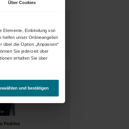
Über Cookies
desweit warten attraktive Jobs,
ne Elemente, Einbindung von
ct Match zwischen Talenten und
h helfen unser Onlineangebot
tetig weiter und eröffnet auch
r über die Option „Anpassen“
enunternehmen oder im internen
önnen Sie jederzeit über
tionen erhalten Sie über
e Ansprechperson
uswählen und bestätigen
o Pedrina