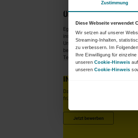
Zustimmung
ÜBER YER DEUTSCHL
Diese Webseite verwendet 
Egal ob als Junior, Professional o
Wir setzen auf unserer Websi
insbesondere in den Bereichen Mobi
Streaming-Inhalten, statisti
Unternehmen zu finden. Als Teil d
zu verbessern. Im Folgenden
berufliche Perspektiven über Län
Ihre Einwilligung für einzel
Team von YER - bei uns beginnt 
unseren
Cookie-Hinweis
auf
unseren
Cookie-Hinweis
sow
INTERESSIERT?
Dann freuen wir uns über eine aus
frühestem Eintrittstermin über unse
Jetzt bewerben