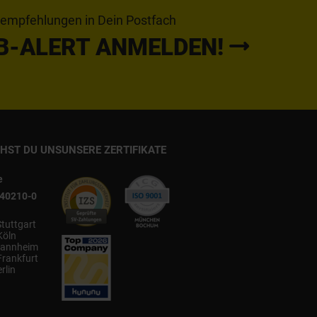
tempfehlungen in Dein Postfach
B-ALERT ANMELDEN!
CHST DU UNS
UNSERE ZERTIFIKATE
e
540210-0
Stuttgart
Köln
annheim
Frankfurt
rlin