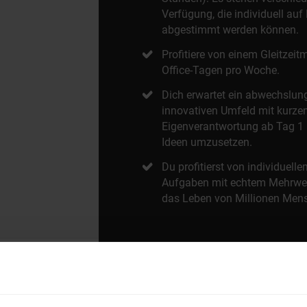
Verfügung, die individuell auf
abgestimmt werden können.
Profitiere von einem Gleitzei
Office-Tagen pro Woche.
Dich erwartet ein abwechslun
innovativen Umfeld mit kurze
Eigenverantwortung ab Tag 1
Ideen umzusetzen.
Du profitierst von individuell
Aufgaben mit echtem Mehrwert 
das Leben von Millionen Mens