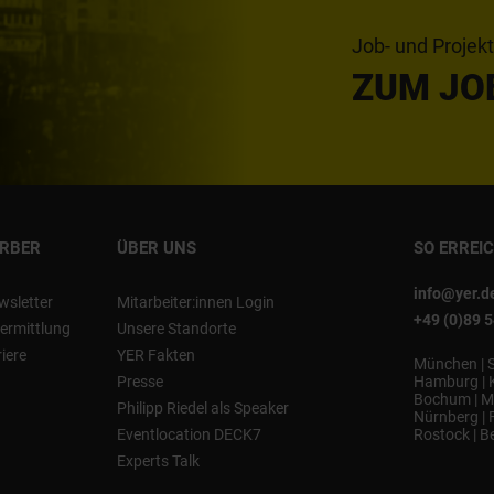
Job- und Projek
ZUM JO
ERBER
ÜBER UNS
SO ERREI
info@yer.d
wsletter
Mitarbeiter:innen Login
+49 (0)89 
ermittlung
Unsere Standorte
riere
YER Fakten
München
|
Presse
Hamburg
|
Bochum
|
M
Philipp Riedel als Speaker
Nürnberg
|
Eventlocation DECK7
Rostock
|
Be
Experts Talk