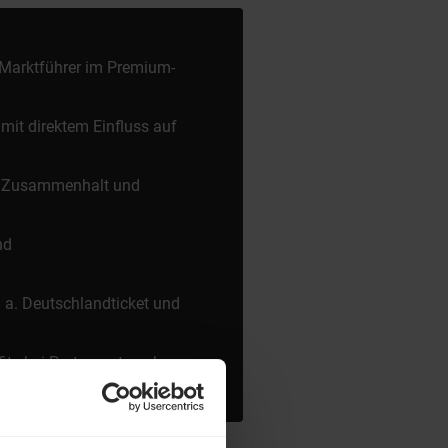
n Marktführer im Premium-
mit direktem Einfluss auf
m Zusammenhalt und
nd
. a. Deutschlandticket und
fits bei Partnerunternehmen