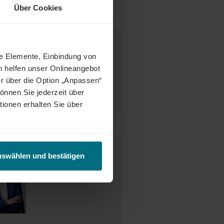
Über Cookies
ne Elemente, Einbindung von
desweit warten attraktive Jobs,
h helfen unser Onlineangebot
ct Match zwischen Talenten und
r über die Option „Anpassen“
tetig weiter und eröffnet auch
önnen Sie jederzeit über
enunternehmen oder im internen
tionen erhalten Sie über
e Ansprechperson
uswählen und bestätigen