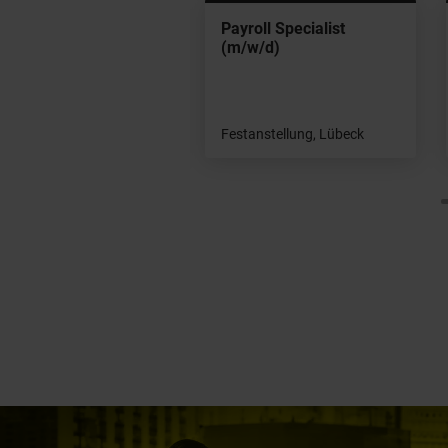
ling Specialist
Payroll Specialist
/w/d)
(m/w/d)
stanstellung, Hamburg
Festanstellung, Lübeck