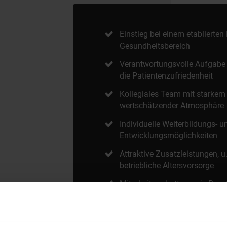
Einstieg bei einem etablierte
Gesundheitsbereich
Verantwortungsvolle Aufgabe 
die Patientenzufriedenheit
Kollegiales Team mit starke
wertschätzender Atmosphäre
Individuelle Weiterbildungs- u
Entwicklungsmöglichkeiten
Attraktive Zusatzleistungen, u
betriebliche Altersvorsorge
Mitarbeiterrabatte sowie Bene