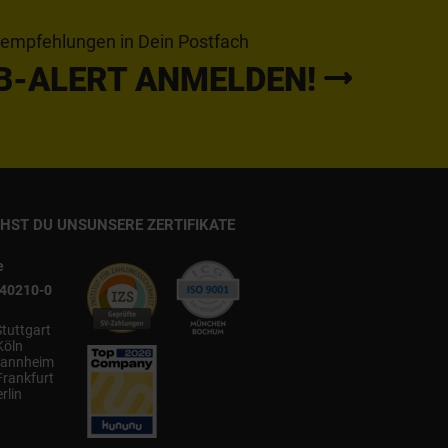
tempfehlungen in Dein Postfach
B-ALERT ANMELDEN!
CHST DU UNS
UNSERE ZERTIFIKATE
e
540210-0
Stuttgart
Köln
annheim
Frankfurt
rlin