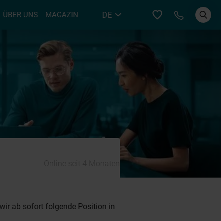
Bei YER an
DE
ÜBER UNS
MAGAZIN
EN
Online seit 4 Monaten
ir ab sofort folgende Position in