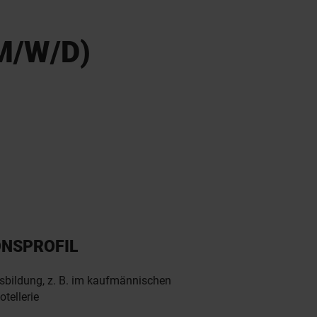
M/W/D)
ONSPROFIL
bildung, z. B. im kaufmännischen
tellerie