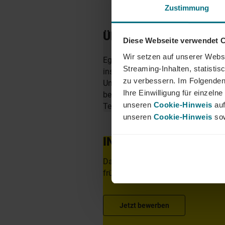
Zustimmung
ÜBER YER DEUTSCHL
Diese Webseite verwendet 
Wir setzen auf unserer Websi
Egal ob als Junior, Professional o
Streaming-Inhalten, statisti
insbesondere in den Bereichen Mobi
zu verbessern. Im Folgenden
Unternehmen zu finden. Als Teil d
Ihre Einwilligung für einzel
berufliche Perspektiven über Län
unseren
Cookie-Hinweis
auf
Team von YER - bei uns beginnt 
unseren
Cookie-Hinweis
sow
INTERESSIERT?
Dann freuen wir uns über eine aus
frühestem Eintrittstermin über unse
Jetzt bewerben