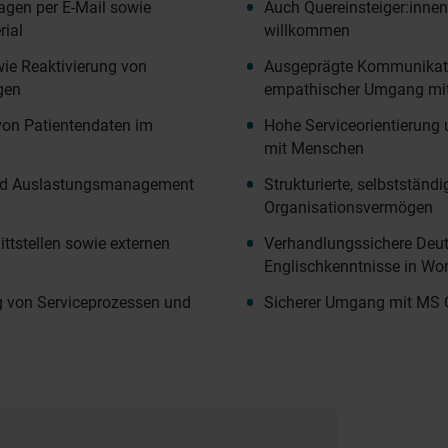
agen per E-Mail sowie
Auch Quereinsteiger:innen
rial
willkommen
ie Reaktivierung von
Ausgeprägte Kommunikati
gen
empathischer Umgang mit
von Patientendaten im
Hohe Serviceorientierung
mit Menschen
und Auslastungsmanagement
Strukturierte, selbstständ
Organisationsvermögen
ttstellen sowie externen
Verhandlungssichere Deut
Englischkenntnisse in Wor
g von Serviceprozessen und
Sicherer Umgang mit MS Of