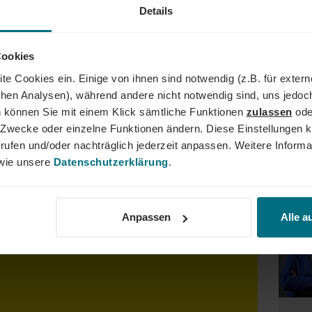
Details
AND
Cookies
te Cookies ein. Einige von ihnen sind notwendig (z.B. für exter
der Führungskraft: Wir begleiten den gesamten Karriereweg. Bun
schen Analysen), während andere nicht notwendig sind, uns jedoc
lity, Tech und Energy. Unser Ziel ist es dabei stets, das Perfe
 können Sie mit einem Klick sämtliche Funktionen
zulassen
ode
er YER Group wächst unser Angebot an internationalen Services s
ne Zwecke oder einzelne Funktionen ändern. Diese Einstellungen k
dergrenzen hinweg. Ob im Einsatz bei einem renommierten Kund
rufen und/oder nachträglich jederzeit anpassen. Weitere Informa
der Weg zum Traumjob!
ie unsere
Datenschutzerklärung
.
Dein
Anpassen
Alle a
sagekräftige Bewerbung inkl. Gehaltsvorstellung und
r Onlineportal.