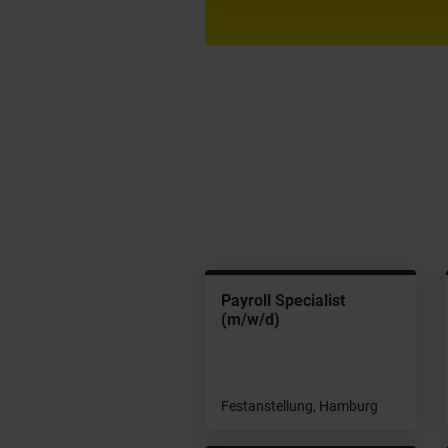
 Service Desk
Payroll Specialist
tarbeiter (m/w/d)
(m/w/d)
stanstellung, Hamburg
Festanstellung, Hamburg