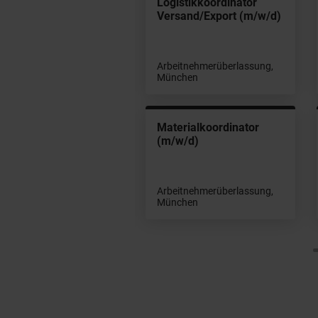
chkraft für
Logistikkoordinator
gerlogistik (m/w/d)
Versand/Export (m/w/d)
beitnehmerüberlassung,
Arbeitnehmerüberlassung,
nchen
München
nior Supply Manager
Materialkoordinator
/w/d)
(m/w/d)
beitnehmerüberlassung,
Arbeitnehmerüberlassung,
rching bei München
München