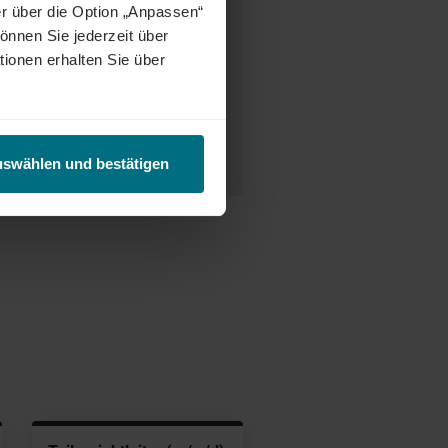
r über die Option „Anpassen“
önnen Sie jederzeit über
tionen erhalten Sie über
y Bretthauer
uswählen und bestätigen
 927 821 18