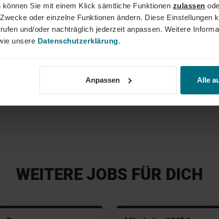
 können Sie mit einem Klick sämtliche Funktionen
zulassen
ode
sagekräftige Bewerbung inkl. Gehaltsvorstellung und
ne Zwecke oder einzelne Funktionen ändern. Diese Einstellungen k
er Onlineportal. #YourNextStep
rufen und/oder nachträglich jederzeit anpassen. Weitere Informa
ie unsere
Datenschutzerklärung
.
Jeffre
Anpassen
Alle a
+49 234
WEITERE JOBS FÜR DICH