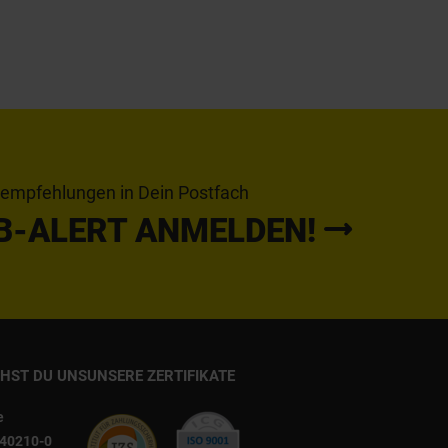
tempfehlungen in Dein Postfach
B-ALERT ANMELDEN!
CHST DU UNS
UNSERE ZERTIFIKATE
e
540210-0