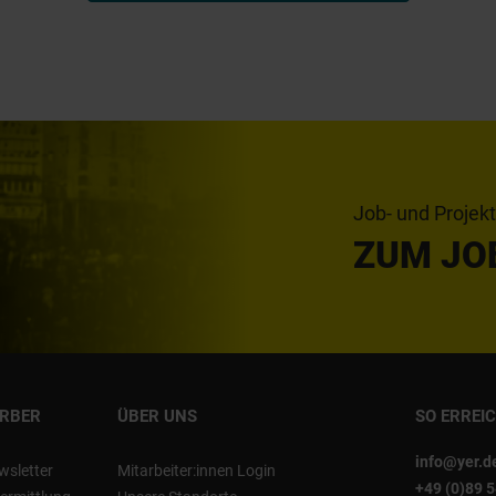
Job- und Projek
ZUM JO
ERBER
ÜBER UNS
SO ERREI
info@yer.d
wsletter
Mitarbeiter:innen Login
+49 (0)89 