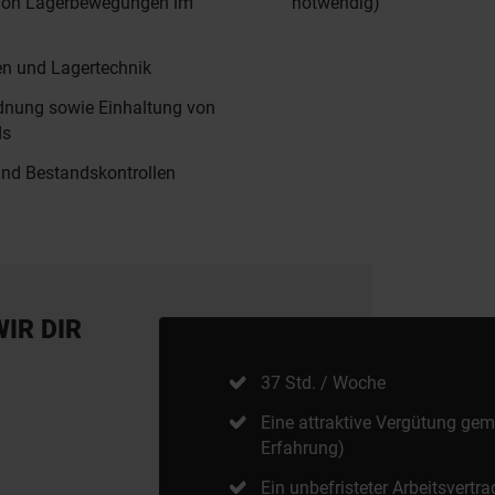
von Lagerbewegungen im
notwendig)
en und Lagertechnik
rdnung sowie Einhaltung von
ds
und Bestandskontrollen
WIR DIR
37 Std. / Woche
Eine attraktive Vergütung gem
Erfahrung)
Ein unbefristeter Arbeitsvertra