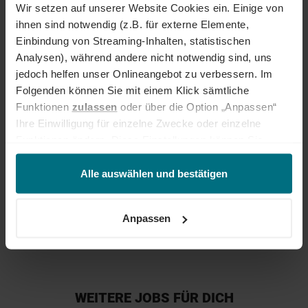
Wir setzen auf unserer Website Cookies ein. Einige von
Jetzt bewerben
ihnen sind notwendig (z.B. für externe Elemente,
Deine Ansprechperson
Einbindung von Streaming-Inhalten, statistischen
Analysen), während andere nicht notwendig sind, uns
Phillip Annandale
jedoch helfen unser Onlineangebot zu verbessern. Im
+49 89 540 210 205
Folgenden können Sie mit einem Klick sämtliche
Funktionen
zulassen
oder über die Option „Anpassen“
Ihre Einwilligung für einzelne Zwecke oder einzelne
Funktionen ändern. Diese Einstellungen können Sie
jederzeit über unseren
Cookie-Hinweis
aufrufen
und/oder nachträglich jederzeit anpassen. Weitere
Alle auswählen und bestätigen
Informationen erhalten Sie über unseren
Cookie-Hinweis
ANZEIGE TEILEN:
sowie unsere
Datenschutzerklärung
.
Anpassen
WEITERE JOBS FÜR DICH