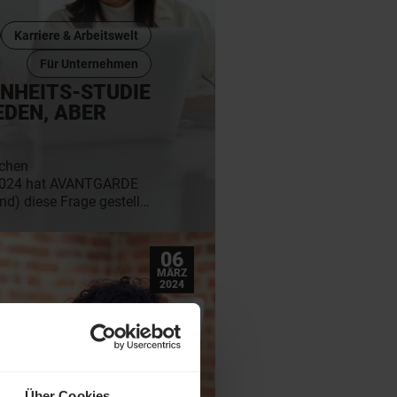
Karriere & Arbeitswelt
Für Unternehmen
NHEITS-STUDIE
EDEN, ABER
schen
 2024 hat AVANTGARDE
nd) diese Frage gestellt
halten. Von
rderung bis
n Dir die wichtigsten
06
edenheits-Studie 2024
MÄRZ
2024
Über Cookies