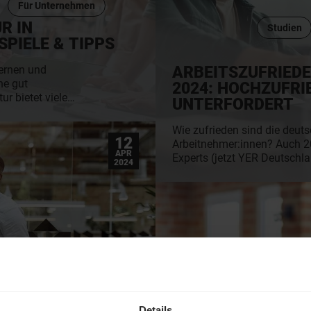
Für Unternehmen
R IN
Studien
PIELE & TIPPS
ARBEITSZUFRIEDE
lernen und
ne gut
2024: HOCHZUFRI
ur bietet viele
UNTERFORDERT
uell um die
n Unternehmen? Unser
Wie zufrieden sind die deut
nheits-Studie 2024
12
Arbeitnehmer:innen? Auch
le von Unternehmen
APR
Experts (jetzt YER Deutschla
2024
 Tipps, wie Du eine
und spannende Antworten er
Wechselabsicht über Unterfo
Innovationskraft – wir stelle
Ergebnisse der Arbeitszufri
vor.
Karriere & Arbeitswelt
Details