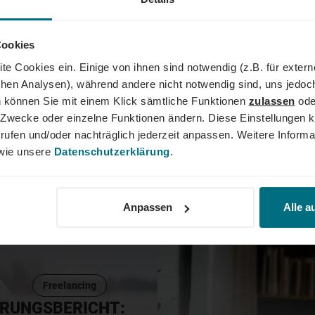
: AUFGABEN,
Cookies
n die Kundinnen und
te Cookies ein. Einige von ihnen sind notwendig (z.B. für exter
nz oben auf Deiner
FRAUEN IN FÜHRU
schen Analysen), während andere nicht notwendig sind, uns jedoc
r vertrauen, Du ihnen
SO MACHST DU AL
 können Sie mit einem Klick sämtliche Funktionen
zulassen
ode
enstleistungen
:innen von Deinem
ne Zwecke oder einzelne Funktionen ändern. Diese Einstellungen k
Frauen in Führungsposition
u und Deine Firma
29
rufen und/oder nachträglich jederzeit anpassen. Weitere Informa
wichtige Vorteile. Doch wie i
ie Du Account
FEB
deutschen Firmen? Wir sagen
ie unsere
Datenschutzerklärung
.
2024
lche Aufgaben auf
nach oben gibt, was Unterne
Gehalt Du rechnen
Frauenförderung machen und
ikel.
Anpassen
Alle a
Freelancing
HRUNGSBERICHT: