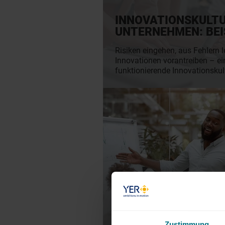
INNOVATIONSKULTU
UNTERNEHMEN: BEIS
Risiken eingehen, aus Fehlern 
Innovationen vorantreiben – ei
funktionierende Innovationskult
Vorteile. Doch wie steht es akt
Innovationskultur in deutsche
Whitepaper zur Arbeitszufriede
gibt Aufschluss. Plus: Beispie
mit guter Innovationskultur und
innovative Kultur aufbaust.
Zustimmung