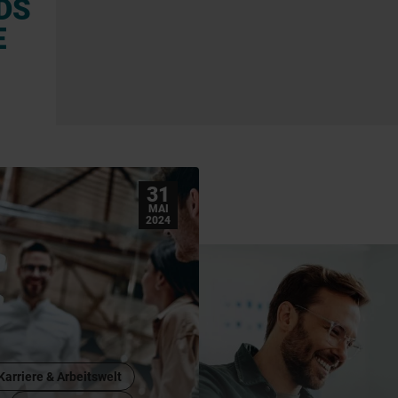
DS
E
31
MAI
2024
Karriere & Arbeitswelt