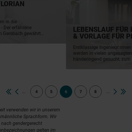
FLORIAN
n in die
ene
LEBENSLAUF FÜR 
n Gersbach gewährt
& VORLAGE FÜR P
die Herausforderungen
und erläutert, warum
Erstklassige Ingenieur:inne
eit mit AVANTGARDE
werden in vielen angesagte
händeringend gesucht, zum B
Automobil- oder Tech-Indust
Deinen Traumjob könnten al
Egal ob Du Ingenieur:in mit 
oder erst am Anfang Deiner I
Wir zeigen Dir, wie Du mit D
...
...
4
5
6
7
8
Erfahrung glänzt und einen
Ingenieur:innen-Lebenslauf 
praktische CV-Vorlage für In
eit verwenden wir in unserem
zum Download inklusive.
e männliche Sprachform. Wir
d nach gendergerecht
enbezeichnungen gelten im