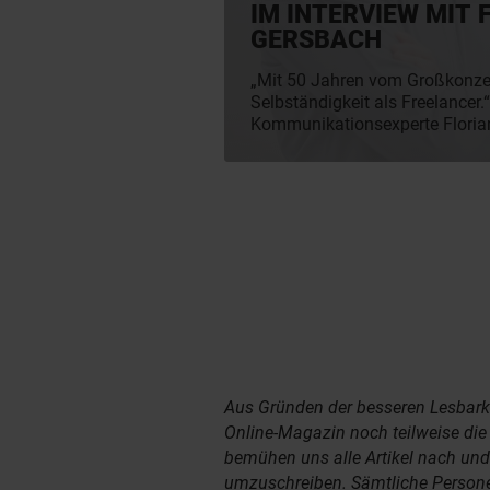
IM INTERVIEW MIT 
GERSBACH
„Mit 50 Jahren vom Großkonzer
Selbständigkeit als Freelancer.“ - Der erfahr
Kommunikationsexperte Floria
uns im Interview Einblicke in 
und Vorzüge des Freelancings 
er sich für eine Zusammenarb
Experts entschieden hat.
Aus Gründen der besseren Lesbark
Online-Magazin noch teilweise di
bemühen uns alle Artikel nach un
umzuschreiben. Sämtliche Person