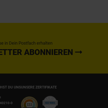
se in Dein Postfach erhalten
ETTER ABONNIEREN
CHST DU UNS
UNSERE ZERTIFIKATE
e
540210-0