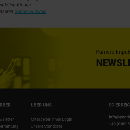
tzlich für alle
unseren
Gender-Hinweis
.
Karriere-Impul
NEWSL
ERBER
ÜBER UNS
SO ERREI
info@yer.d
wsletter
Mitarbeiter:innen Login
+49 (0)89 
ermittlung
Unsere Standorte