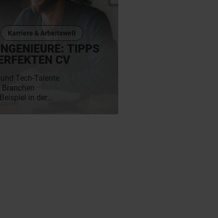
Karriere & Arbeitswelt
INGENIEURE: TIPPS
ERFEKTEN CV
n und Tech-Talente
n Branchen
eispiel in der
rie. Die Chancen auf
so kaum besser sein.
Berufserfahrung bist
ngenieurkarriere stehst:
einer Expertise und
 überzeugenden
vorlegst– eine
genieur:innen als Muster