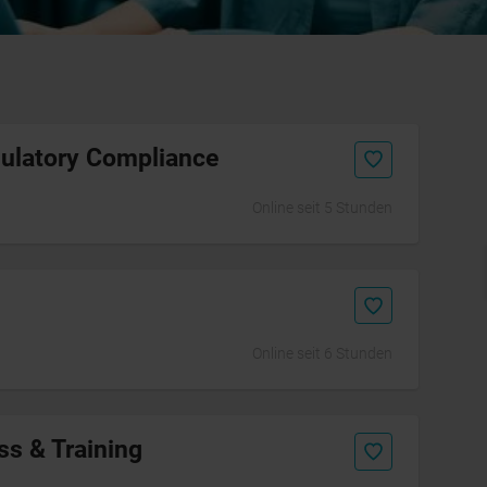
ulatory Compliance
Online seit 5 Stunden
Initiativbewerbung
Online seit 6 Stunden
ss & Training