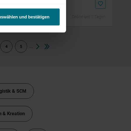
Online seit 7 Tagen
uswählen und bestätigen
...
4
5
gistik & SCM
n & Kreation