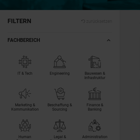
FILTERN
zurücksetzen
FACHBEREICH
IT & Tech
Engineering
Bauwesen &
Infrastruktur
Marketing &
Beschaffung &
Finance &
Kommunikation
Sourcing
Banking
Human
Legal &
Administration