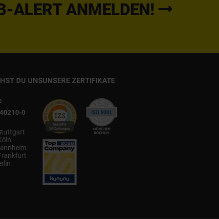
B-ALERT ANMELDEN!
CHST DU UNS
UNSERE ZERTIFIKATE
e
540210-0
Stuttgart
Köln
annheim
Frankfurt
rlin