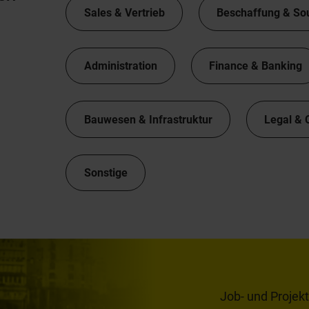
Sales & Vertrieb
Beschaffung & So
Administration
Finance & Banking
Bauwesen & Infrastruktur
Legal & 
Sonstige
Job- und Projek