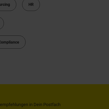
urcing
HR
Compliance
tempfehlungen in Dein Postfach