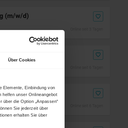
g (m/w/d)
Online seit 3 Tagen
nhouse (m/w/d)
Über Cookies
Online seit 6 Tagen
ne Elemente, Einbindung von
m/w/d)
h helfen unser Onlineangebot
r über die Option „Anpassen“
Online seit 6 Tagen
önnen Sie jederzeit über
tionen erhalten Sie über