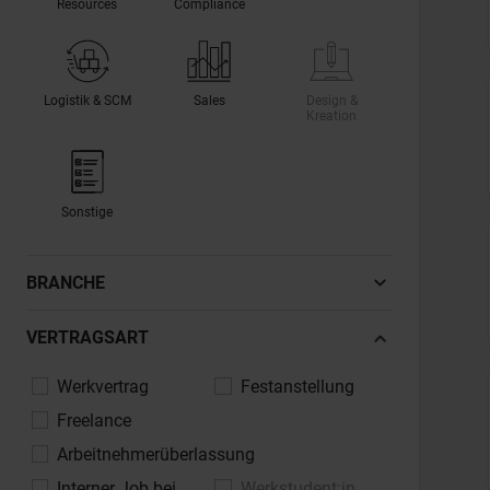
Resources
Compliance
Logistik & SCM
Sales
Design &
Kreation
Sonstige
BRANCHE
Automotive, Fahrzeugindustrie
VERTRAGSART
Banken, Finanzdienstleistungen,
Werkvertrag
Festanstellung
Versicherungen
Freelance
Bau, Architektur, Immobilien
Arbeitnehmerüberlassung
Chemie, Pharma, Life Sciences
Interner Job bei
Werkstudent:in