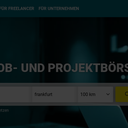
hlen
FÜR FREELANCER
FÜR UNTERNEHMEN
OB- UND PROJEKTBÖR
etzen