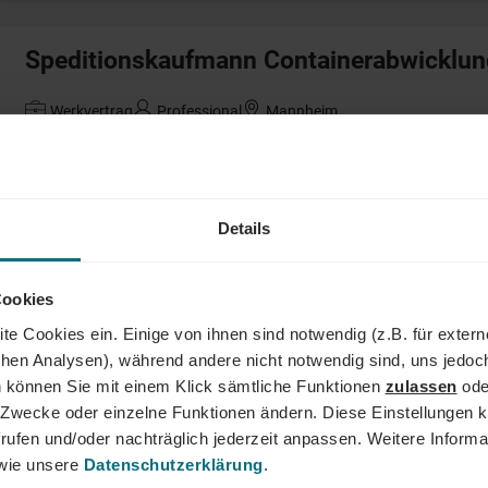
Speditionskaufmann Containerabwicklun
Werkvertrag
Professional
Mannheim
Projektleiter Funktechnik / Mobilfunk-I
Details
Festanstellung
Professional
Frankfurt am Main
Cookies
te Cookies ein. Einige von ihnen sind notwendig (z.B. für exter
Strategischer Einkäufer / Metal Trader (
schen Analysen), während andere nicht notwendig sind, uns jedoc
 können Sie mit einem Klick sämtliche Funktionen
zulassen
ode
Festanstellung
Professional
Hockenheim
ne Zwecke oder einzelne Funktionen ändern. Diese Einstellungen k
rufen und/oder nachträglich jederzeit anpassen. Weitere Informa
ie unsere
Datenschutzerklärung
.