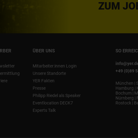
ZUM JO
ERBER
ÜBER UNS
SO ERREI
info@yer.d
wsletter
Mitarbeiter:innen Login
+49 (0)89 
ermittlung
Unsere Standorte
riere
YER Fakten
München
|
Presse
Hamburg
|
Bochum
|
M
Philipp Riedel als Speaker
Nürnberg
|
Eventlocation DECK7
Rostock
|
Be
Experts Talk