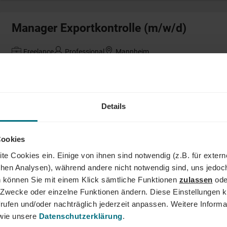
Manager Exportkontrolle (m/w/d)
Freelance
Professional
Mannheim
HR Specialist (m/w/d) Payroll / Shared S
Details
Festanstellung
Junior
Rosenberg
Cookies
te Cookies ein. Einige von ihnen sind notwendig (z.B. für exter
Risikomanager (m/w/d) Energiehandel
schen Analysen), während andere nicht notwendig sind, uns jedoc
 können Sie mit einem Klick sämtliche Funktionen
zulassen
ode
Arbeitnehmerüberlassung
Professional
Karlsruhe
ne Zwecke oder einzelne Funktionen ändern. Diese Einstellungen k
rufen und/oder nachträglich jederzeit anpassen. Weitere Informa
ie unsere
Datenschutzerklärung
.