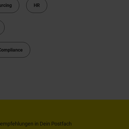
urcing
HR
Compliance
tempfehlungen in Dein Postfach