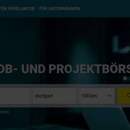
hlen
FÜR FREELANCER
FÜR UNTERNEHMEN
OB- UND PROJEKTBÖR
etzen