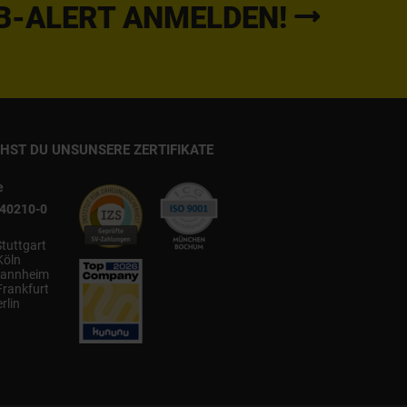
B-ALERT ANMELDEN!
CHST DU UNS
UNSERE ZERTIFIKATE
e
540210-0
Stuttgart
Köln
annheim
Frankfurt
rlin