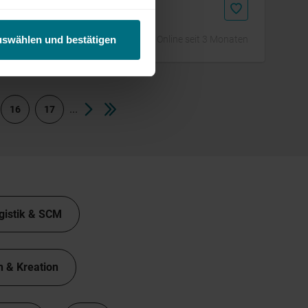
Online seit 3 Monaten
uswählen und bestätigen
...
16
17
gistik & SCM
n & Kreation