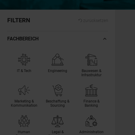
FILTERN
zurücksetzen
FACHBEREICH
IT & Tech
Engineering
Bauwesen &
Infrastruktur
Marketing &
Beschaffung &
Finance &
Kommunikation
Sourcing
Banking
Human
Legal &
Administration