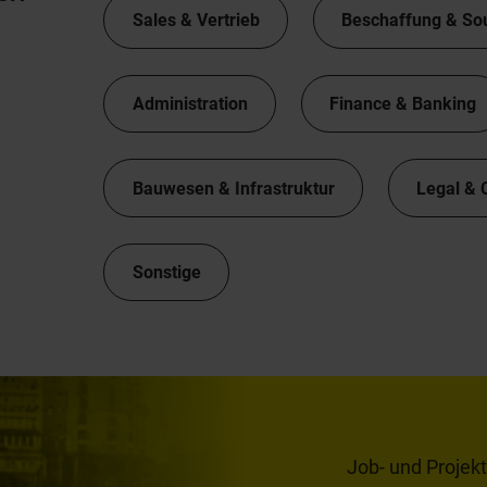
Sales & Vertrieb
Beschaffung & So
Administration
Finance & Banking
Bauwesen & Infrastruktur
Legal & 
Sonstige
Job- und Projek