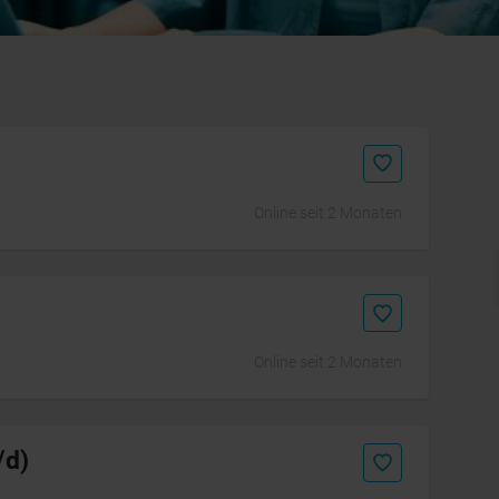
Online seit 2 Monaten
Initiativbewerbung
Online seit 2 Monaten
/d)