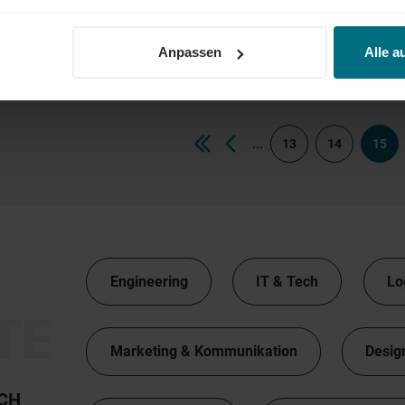
Senior Manager Accounting (m/w/d)
Arbeitnehmerüberlassung
Senior
Ludwigsburg
Anpassen
Alle a
...
13
14
15
Engineering
IT & Tech
Lo
TE
Marketing & Kommunikation
Desig
TCH