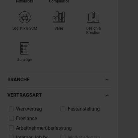
Resources
Compliance
Logistik & SCM
Sales
Design &
Kreation
Sonstige
BRANCHE
Automotive, Fahrzeugindustrie
VERTRAGSART
Banken, Finanzdienstleistungen,
Werkvertrag
Festanstellung
Versicherungen
Freelance
Bau, Architektur, Immobilien
Arbeitnehmerüberlassung
Chemie, Pharma, Life Sciences
Interner Job bei
Werkstudent:in