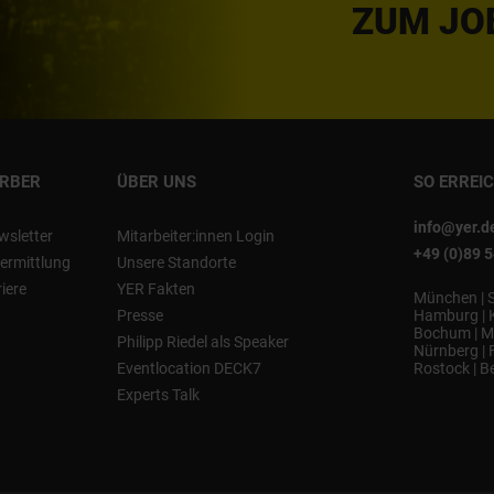
ZUM JO
ERBER
ÜBER UNS
SO ERREI
info@yer.d
wsletter
Mitarbeiter:innen Login
+49 (0)89 
ermittlung
Unsere Standorte
riere
YER Fakten
München
|
Presse
Hamburg
|
Bochum
|
M
Philipp Riedel als Speaker
Nürnberg
|
Eventlocation DECK7
Rostock
|
Be
Experts Talk