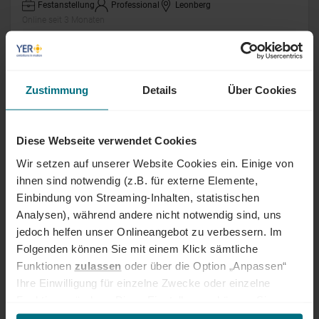
Festanstellung
Professional
Leonberg
Online seit 3 Monaten
Operativer Einkäufer (m/w/d)
Zustimmung
Details
Über Cookies
Arbeitnehmerüberlassung
Professional
Philippsburg
Online seit 3 Monaten
Diese Webseite verwendet Cookies
Leitung Finanzbuchhaltung (m/w/d)
Wir setzen auf unserer Website Cookies ein. Einige von
ihnen sind notwendig (z.B. für externe Elemente,
Festanstellung
Senior
Aldingen
Einbindung von Streaming-Inhalten, statistischen
Online seit 3 Monaten
Analysen), während andere nicht notwendig sind, uns
jedoch helfen unser Onlineangebot zu verbessern. Im
Folgenden können Sie mit einem Klick sämtliche
Senior Finanzanalyst (m/w/d)
Funktionen
zulassen
oder über die Option „Anpassen“
Ihre Einwilligung für einzelne Zwecke oder einzelne
Festanstellung
Professional
Stuttgart
Funktionen ändern. Diese Einstellungen können Sie
Online seit 3 Monaten
jederzeit über unseren
Cookie-Hinweis
aufrufen