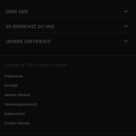
Job Alert Anmeldung
Karriere-Newsletter
Interne Jobs
ÜBER UNS
Freelance Vermittlung
Interne Karriere
Mitarbeiter:innen Login
SO ERREICHST DU UNS
Unsere Standorte
YER Fakten
info@yer.de
Presse
UNSERE ZERTIFIKATE
+49 (0)89 540210-0
Philipp Riedel als Speaker
München
|
Stuttgart
Hamburg
|
Köln
Eventlocation DECK7
Bochum
|
Mannheim
Experts Talk
Nürnberg
|
Frankfurt
Copyright @ YER Deutschland Gruppe
Rostock
|
Berlin
Impressum
Kontakt
Gender-Hinweis
Hinweisgeberschutz
Datenschutz
Cookie-Hinweis