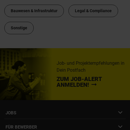
Bauwesen & Infrastruktur
Legal & Compliance
Sonstige
Job- und Projektempfehlungen in
Dein Postfach
ZUM JOB-ALERT
ANMELDEN!
JOBS
Job- & Projektbörse
FÜR BEWERBER
Initiativbewerbung