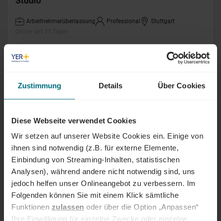
Studio
Arbeitnehmerüberlassung
Professional
Stuttgart
Online seit 25 Tagen
Senior Linux System Engineer (m/w/d)
Zustimmung
Details
Über Cookies
Arbeitnehmerüberlassung
Senior
Karlsruhe
Online seit 27 Tagen
Diese Webseite verwendet Cookies
Technischer Ausbilder Elektrotechnik
Wir setzen auf unserer Website Cookies ein. Einige von
(m/w/d)
ihnen sind notwendig (z.B. für externe Elemente,
Einbindung von Streaming-Inhalten, statistischen
Arbeitnehmerüberlassung
Senior
Esslingen
Analysen), während andere nicht notwendig sind, uns
Online seit 28 Tagen
jedoch helfen unser Onlineangebot zu verbessern. Im
Folgenden können Sie mit einem Klick sämtliche
Senior Recruitment Consultant (m/w/d) IT
Funktionen
zulassen
oder über die Option „Anpassen“
Ihre Einwilligung für einzelne Zwecke oder einzelne