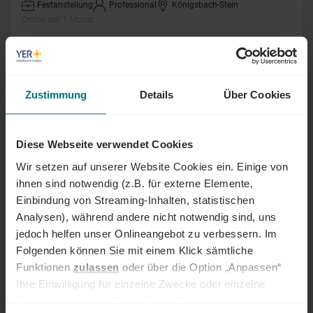
Festanstellung
Professional
Königsbach-Stein
Online seit 1 Monat
International Marketing Projekt Manager
(m/w/d)
Zustimmung
Details
Über Cookies
Festanstellung
Senior
Stuttgart
Online seit 1 Monat
Diese Webseite verwendet Cookies
Wir setzen auf unserer Website Cookies ein. Einige von
Personalreferent / HR Generalist (m/w/d)
ihnen sind notwendig (z.B. für externe Elemente,
Einbindung von Streaming-Inhalten, statistischen
Arbeitnehmerüberlassung
Professional
Weil der Stadt
Analysen), während andere nicht notwendig sind, uns
Online seit 1 Monat
jedoch helfen unser Onlineangebot zu verbessern. Im
Folgenden können Sie mit einem Klick sämtliche
Leiter Investment Research (m/w/d)
Funktionen
zulassen
oder über die Option „Anpassen“
Ihre Einwilligung für einzelne Zwecke oder einzelne
Festanstellung
Professional
Stuttgart
Funktionen ändern. Diese Einstellungen können Sie
Online seit 1 Monat