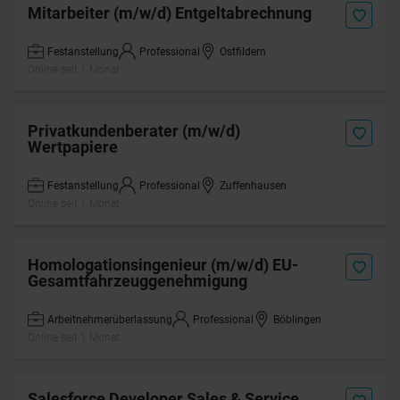
Mitarbeiter (m/w/d) Entgeltabrechnung
Festanstellung
Professional
Ostfildern
Online seit 1 Monat
Privatkundenberater (m/w/d)
Wertpapiere
Festanstellung
Professional
Zuffenhausen
Online seit 1 Monat
Homologationsingenieur (m/w/d) EU-
Gesamtfahrzeuggenehmigung
Arbeitnehmerüberlassung
Professional
Böblingen
Online seit 1 Monat
Salesforce Developer Sales & Service