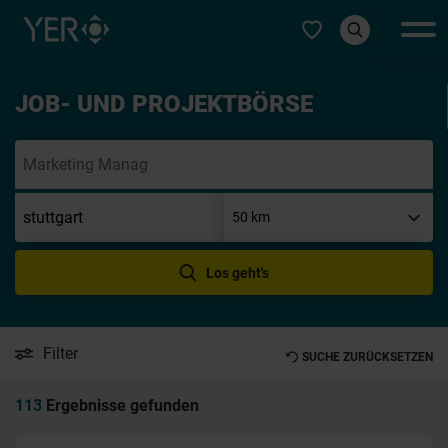
Typ auswählen
JOB- UND PROJEKTBÖRSE
Init
Los geht's
Filter
SUCHE ZURÜCKSETZEN
113
Ergebnisse gefunden