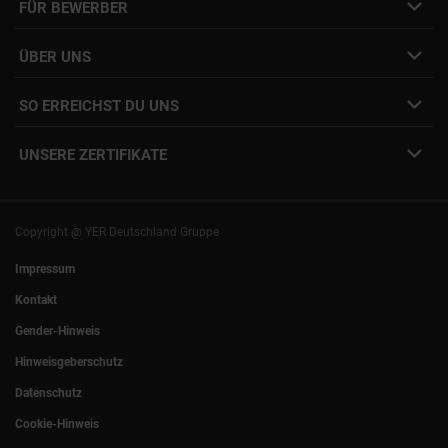
FÜR BEWERBER
Initiativbewerbung
Job Alert Anmeldung
Karriere-Newsletter
Interne Jobs
ÜBER UNS
Freelance Vermittlung
Interne Karriere
Mitarbeiter:innen Login
SO ERREICHST DU UNS
Unsere Standorte
YER Fakten
info@yer.de
Presse
UNSERE ZERTIFIKATE
+49 (0)89 540210-0
Philipp Riedel als Speaker
München
|
Stuttgart
Hamburg
|
Köln
Eventlocation DECK7
Bochum
|
Mannheim
Experts Talk
Nürnberg
|
Frankfurt
Copyright @ YER Deutschland Gruppe
Rostock
|
Berlin
Impressum
Kontakt
Gender-Hinweis
Hinweisgeberschutz
Datenschutz
Cookie-Hinweis