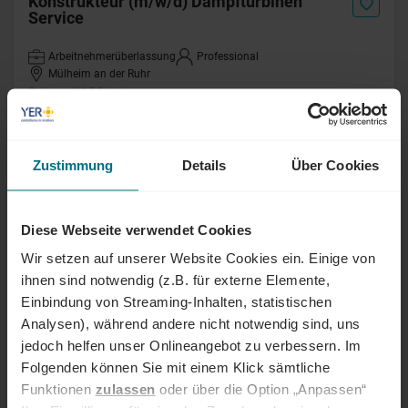
Konstrukteur (m/w/d) Dampfturbinen
Service
Arbeitnehmerüberlassung
Professional
Mülheim an der Ruhr
Online seit 15 Stunden
Projektsteuerer Energieinfrastruktur
Zustimmung
Details
Über Cookies
(m/w/d)
Freelance
Senior
Glückstadt
Diese Webseite verwendet Cookies
Online seit 15 Stunden
Wir setzen auf unserer Website Cookies ein. Einige von
ihnen sind notwendig (z.B. für externe Elemente,
Debitorenbuchhalter (m/w/d)
Einbindung von Streaming-Inhalten, statistischen
Analysen), während andere nicht notwendig sind, uns
Arbeitnehmerüberlassung
Professional
Neu-Isenburg
jedoch helfen unser Onlineangebot zu verbessern. Im
Online seit 1 Tag
Folgenden können Sie mit einem Klick sämtliche
Funktionen
zulassen
oder über die Option „Anpassen“