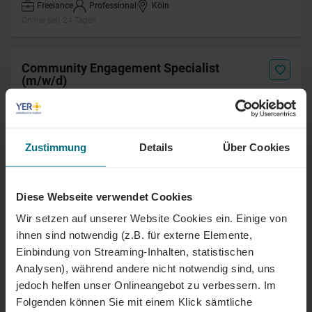
Freelance
Professional
Köln
Online seit 24 Tagen
Community Engagement Specialist
(m/w/d)
Arbeitnehmerüberlassung
Professional
Köln
Online seit 24 Tagen
Zustimmung
Details
Über Cookies
HR & Global Mobility Specialist (m/w/d)
Diese Webseite verwendet Cookies
Festanstellung
Professional
Aschheim
Online seit 24 Tagen
Wir setzen auf unserer Website Cookies ein. Einige von
ihnen sind notwendig (z.B. für externe Elemente,
Einbindung von Streaming-Inhalten, statistischen
IT Administrator (m/w/d)
Analysen), während andere nicht notwendig sind, uns
jedoch helfen unser Onlineangebot zu verbessern. Im
Arbeitnehmerüberlassung
Professional
Bottrop
Folgenden können Sie mit einem Klick sämtliche
Online seit 24 Tagen