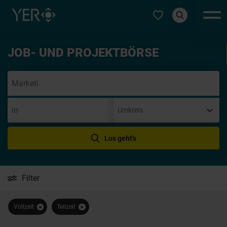
Typ auswählen
JOB- UND PROJEKTBÖRSE
Init
Los geht's
Filter
Vollzeit
Teilzeit