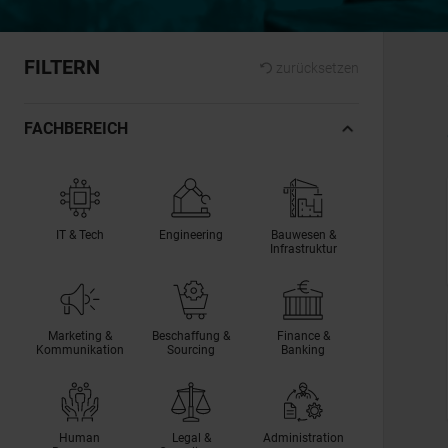
FILTERN
zurücksetzen
FACHBEREICH
IT & Tech
Engineering
Bauwesen &
Infrastruktur
Marketing &
Beschaffung &
Finance &
Kommunikation
Sourcing
Banking
Human
Legal &
Administration