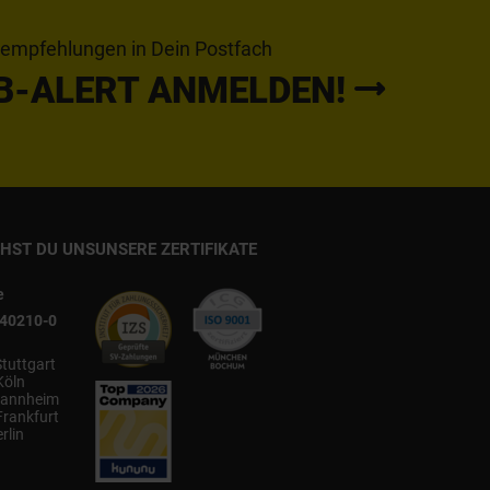
tempfehlungen in Dein Postfach
B-ALERT ANMELDEN!
CHST DU UNS
UNSERE ZERTIFIKATE
e
540210-0
Stuttgart
Köln
annheim
Frankfurt
rlin