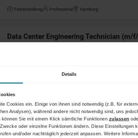
Festanstellung
Professional
Hamburg
Data Center Engineering Technician (m/f
Arbeitnehmerüberlassung
Professional
Frankfurt
Details
Mitarbeiter Inside Sales (m/w/d)
Festanstellung
Professional
Hamburg
Cookies
te Cookies ein. Einige von ihnen sind notwendig (z.B. für exter
schen Analysen), während andere nicht notwendig sind, uns jedoc
Lackierer (m/w/d)
 können Sie mit einem Klick sämtliche Funktionen
zulassen
ode
ne Zwecke oder einzelne Funktionen ändern. Diese Einstellungen k
Arbeitnehmerüberlassung
Junior
Mindelheim
rufen und/oder nachträglich jederzeit anpassen. Weitere Informa