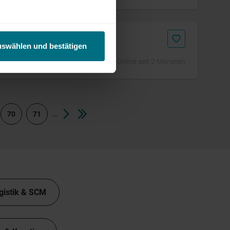
g
uswählen und bestätigen
Online seit 2 Monaten
...
70
71
gistik & SCM