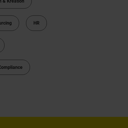
n & Kreation
urcing
HR
Compliance