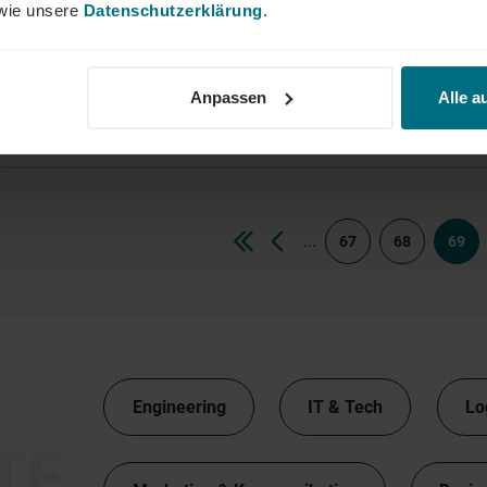
ie unsere
Datenschutzerklärung
.
Kalkulator (w/m/d) Technische Reinigun
Anpassen
Alle a
Arbeitnehmerüberlassung
Professional
Stuttgart
...
67
68
69
Engineering
IT & Tech
Lo
TE