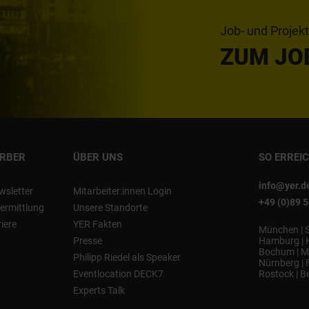
Job- und Projek
ZUM JO
ERBER
ÜBER UNS
SO ERREI
info@yer.d
wsletter
Mitarbeiter:innen Login
+49 (0)89 
ermittlung
Unsere Standorte
riere
YER Fakten
München
|
Presse
Hamburg
|
Bochum
|
M
Philipp Riedel als Speaker
Nürnberg
|
Eventlocation DECK7
Rostock
|
Be
Experts Talk