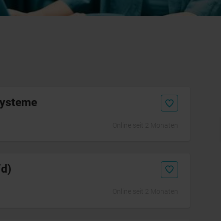
systeme
Online seit 2 Monaten
Initiativbewerbung
/d)
Online seit 2 Monaten