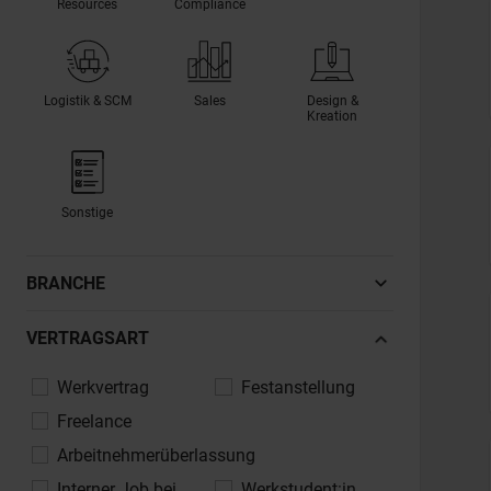
Resources
Compliance
Logistik & SCM
Sales
Design &
Kreation
Sonstige
BRANCHE
Automotive, Fahrzeugindustrie
VERTRAGSART
Banken, Finanzdienstleistungen,
Werkvertrag
Festanstellung
Versicherungen
Freelance
Bau, Architektur, Immobilien
Arbeitnehmerüberlassung
Chemie, Pharma, Life Sciences
Interner Job bei
Werkstudent:in