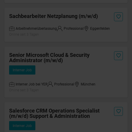
Sachbearbeiter Netzplanung (m/w/d)
Arbeitnehmerüberlassung
Professional
Eggenfelden
Online seit 3 Tagen
Senior Microsoft Cloud & Security
Administrator (m/w/d)
Interner Job
Interner Job bei YER
Professional
München
Online seit 3 Tagen
Salesforce CRM Operations Specialist
(m/w/d) Support & Administration
Interner Job