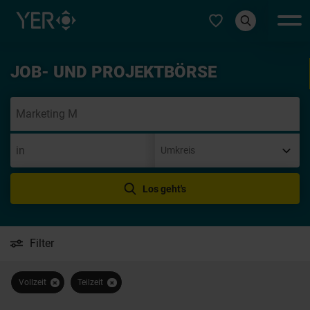
Typ auswählen
JOB- UND PROJEKTBÖRSE
Init
Los geht's
Filter
Vollzeit
Teilzeit