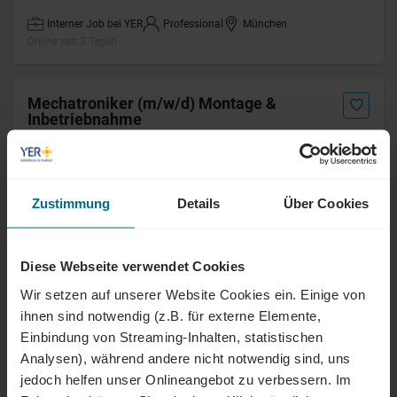
Interner Job bei YER
Professional
München
Online seit 3 Tagen
Mechatroniker (m/w/d) Montage &
Inbetriebnahme
Arbeitnehmerüberlassung
Professional
Garching bei München
Online seit 6 Tagen
Zustimmung
Details
Über Cookies
Indirekter Einkäufer (m/w/d)
Diese Webseite verwendet Cookies
Arbeitnehmerüberlassung
Professional
Kassel
Wir setzen auf unserer Website Cookies ein. Einige von
Online seit 6 Tagen
ihnen sind notwendig (z.B. für externe Elemente,
Einbindung von Streaming-Inhalten, statistischen
Analysen), während andere nicht notwendig sind, uns
Sachbearbeiter Versand & Export (m/w/d)
jedoch helfen unser Onlineangebot zu verbessern. Im